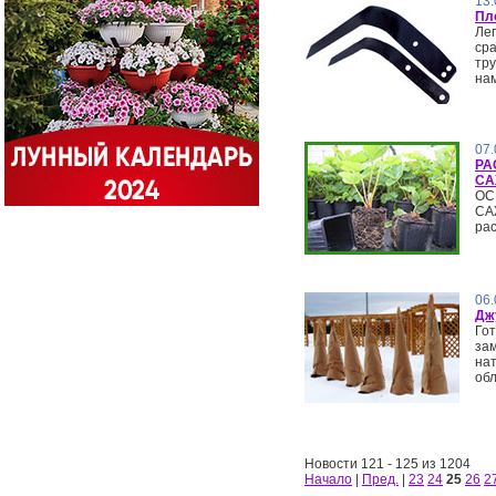
13.
Пл
Ле
сра
тру
нам
07.
РА
СА
ОС
СА
рас
06.
Дж
Гот
зам
нат
обл
Новости 121 - 125 из 1204
Начало
|
Пред.
|
23
24
25
26
2