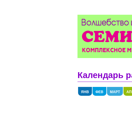
Календарь р
ЯНВ
ФЕВ
МАРТ
АП