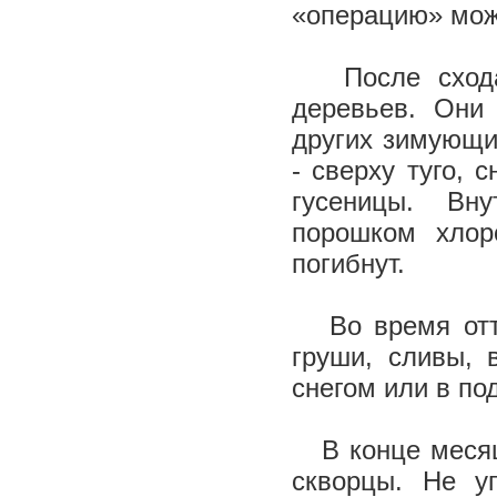
«операцию» можн
После схода
деревьев. Они
других зимующи
- сверху туго, 
гусеницы. Вн
порошком хлор
погибнут.
Во время отте
груши, сливы, 
снегом или в под
В конце месяца
скворцы. Не у