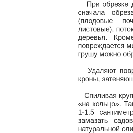
При обрезке 
сначала обрез
(плодовые по
листовые), пото
деревья. Кром
повреждается мо
грушу можно обр
Удаляют повре
кроны, затеняющ
Спиливая круп
«на кольцо». Т
1-1,5 сантиме
замазать садо
натуральной ол