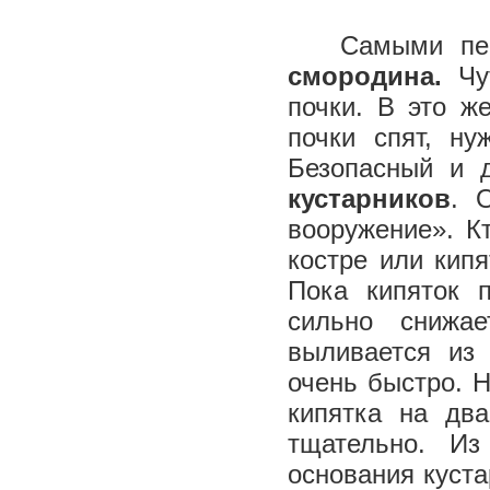
Самыми перв
смородина.
Чу
почки. В это ж
почки спят, ну
Безопасный и 
кустарников
. 
вооружение». Кт
костре или кип
Пока кипяток 
сильно снижа
выливается из
очень быстро. 
кипятка на дв
тщательно. И
основания куста