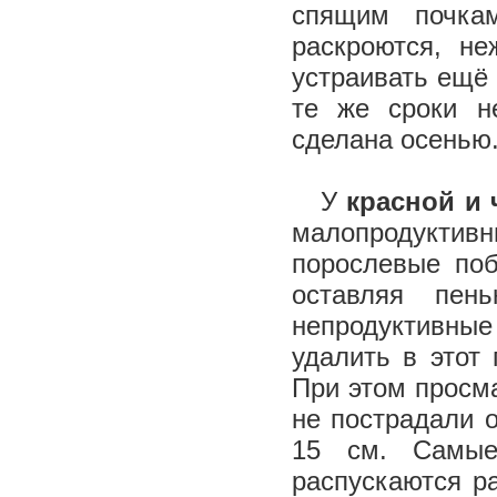
спящим почка
раскроются, н
устраивать ещё 
те же сроки н
сделана осень
У
красной и
малопродуктивн
порослевые поб
оставляя пе
непродуктивные
удалить в этот
При этом просм
не пострадали о
15 см. Самые
распускаются р