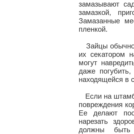
замазывают са
замазкой, при
Замазанные ме
пленкой.
Зайцы обычно о
их секатором н
могут навредит
даже погубить,
находящейся в с
Если на штамбе
повреждения ко
Ее делают пос
нарезать здоро
должны быть 