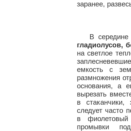
заранее, развес
В середине м
гладиолусов, б
на светлое тепл
заплесневевшие
емкость с зе
размножения отр
основания, а 
вырезать вмест
в стаканчики,
следует часто 
в фиолетовый
промывки по