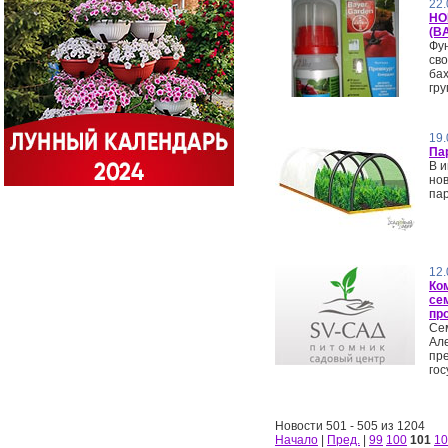
22.
НО
(B
Фу
св
бах
гру
19.
Па
В и
но
пар
12.
Ко
се
пр
Се
Ал
пр
гос
Новости 501 - 505 из 1204
Начало
|
Пред.
|
99
100
101
10