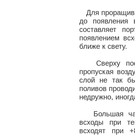
Для проращиван
до появления 
составляет пор
появлением всх
ближе к свету.
Сверху посев
пропуская возд
слой не так б
поливов проводи
недружно, иногд
Большая част
всходы при те
всходят при +8