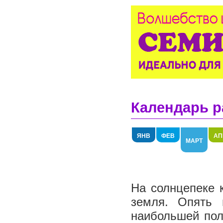
Календарь р
ЯНВ
ФЕВ
АП
МАРТ
На солнцепеке к
земля. Опять 
наибольшей пол