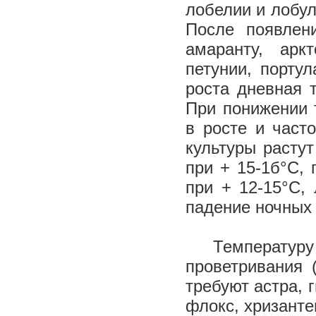
лобелии и лобул
После появлен
амаранту, аркт
петунии, порту
роста дневная 
При понижении 
в росте и част
культуры растут
при + 15-1б°С, 
при + 12-15°С,
падение ночных 
Температуру 
проветривания 
требуют астра, 
флокс, хризанте