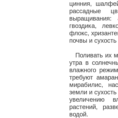
цинния, шалфе
рассадные цв
выращивания: а
гвоздика, левк
флокс, хризанте
почвы и сухость
Поливать их мо
утра в солнечн
влажного режим
требуют амаран
мирабилис, на
земли и сухость
увеличению в
растений, раз
водой.