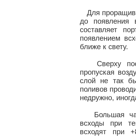
Для проращиван
до появления 
составляет пор
появлением всх
ближе к свету.
Сверху посев
пропуская возд
слой не так б
поливов проводи
недружно, иногд
Большая част
всходы при те
всходят при +8