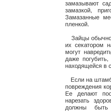
замазывают са
замазкой, при
Замазанные ме
пленкой.
Зайцы обычно о
их секатором н
могут навредит
даже погубить,
находящейся в с
Если на штамбе
повреждения ко
Ее делают пос
нарезать здоро
должны быть 