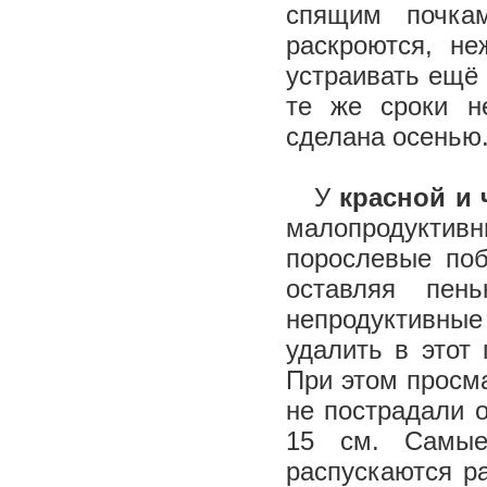
спящим почка
раскроются, н
устраивать ещё 
те же сроки н
сделана осень
У
красной и
малопродуктивн
порослевые поб
оставляя пе
непродуктивные
удалить в этот
При этом просм
не пострадали о
15 см. Самые
распускаются р