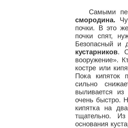
Самыми перв
смородина.
Чу
почки. В это ж
почки спят, ну
Безопасный и 
кустарников
. 
вооружение». Кт
костре или кип
Пока кипяток 
сильно снижа
выливается из
очень быстро. 
кипятка на дв
тщательно. И
основания куста