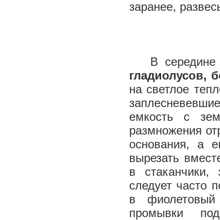
заранее, развес
В середине м
гладиолусов, б
на светлое тепл
заплесневевшие
емкость с зе
размножения отр
основания, а 
вырезать вмест
в стаканчики,
следует часто 
в фиолетовый
промывки по