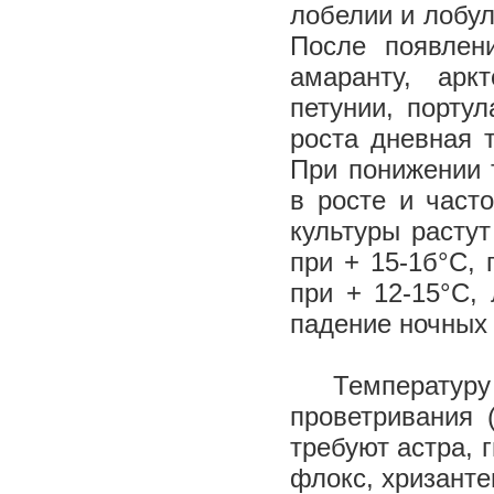
лобелии и лобул
После появлен
амаранту, аркт
петунии, порту
роста дневная 
При понижении 
в росте и част
культуры растут
при + 15-1б°С, 
при + 12-15°С,
падение ночных 
Температуру 
проветривания 
требуют астра, 
флокс, хризанте