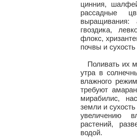
цинния, шалфе
рассадные цв
выращивания: а
гвоздика, левк
флокс, хризанте
почвы и сухость
Поливать их мо
утра в солнечн
влажного режим
требуют амаран
мирабилис, на
земли и сухость
увеличению в
растений, раз
водой.