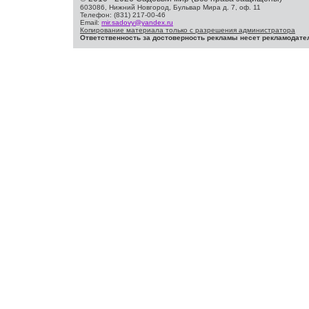
603086, Нижний Новгород, Бульвар Мира д. 7, оф. 11
Телефон: (831) 217-00-46
Email:
mir.sadovy@yandex.ru
Копирование материала только с разрешения администратора
Ответственность за достоверность рекламы несет рекламодате