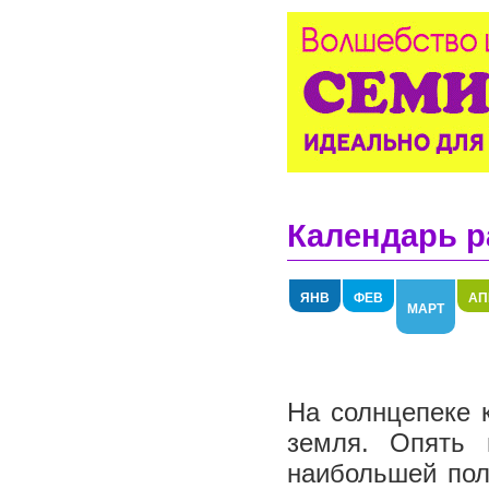
Календарь р
ЯНВ
ФЕВ
АП
МАРТ
На солнцепеке к
земля. Опять 
наибольшей пол