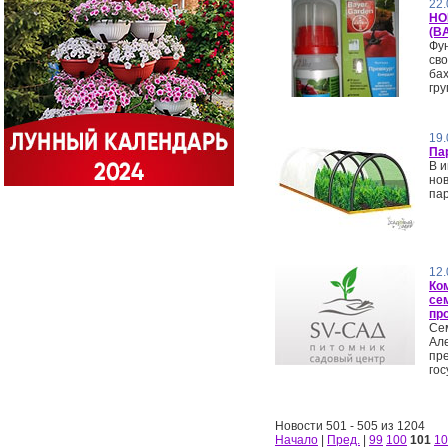
22.
НО
(B
Фу
св
бах
гру
19.
Па
В и
но
пар
12.
Ко
се
пр
Се
Ал
пр
гос
Новости 501 - 505 из 1204
Начало
|
Пред.
|
99
100
101
10