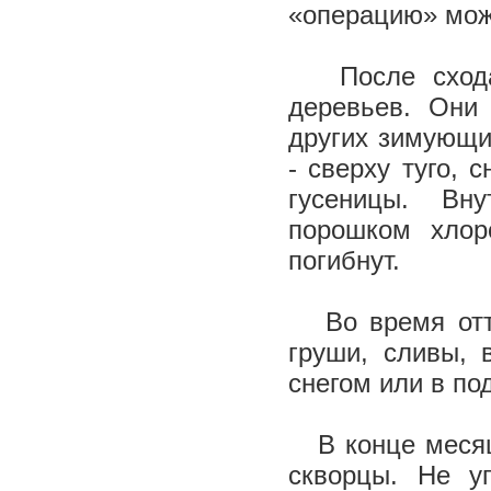
«операцию» можн
После схода
деревьев. Они
других зимующи
- сверху туго, 
гусеницы. Вн
порошком хлор
погибнут.
Во время отте
груши, сливы, 
снегом или в под
В конце месяца
скворцы. Не у