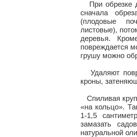
При обрезке 
сначала обрез
(плодовые по
листовые), пото
деревья. Кром
повреждается мо
грушу можно обр
Удаляют повре
кроны, затеняющ
Спиливая круп
«на кольцо». Т
1-1,5 сантиме
замазать садо
натуральной ол