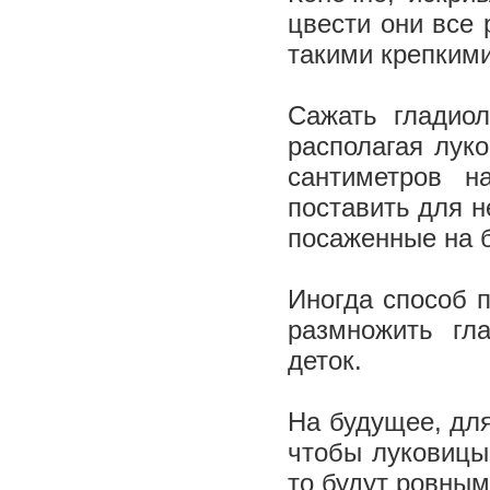
цвести они все 
такими крепким
Сажать гладио
располагая луко
сантиметров н
поставить для н
посаженные на б
Иногда способ п
размножить гл
деток.
На будущее, для
чтобы луковицы
то будут ровным