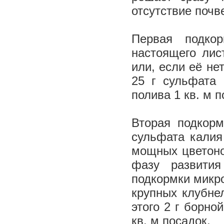
отсутствие почв
Первая подкор
настоящего лис
или, если её не
25 г сульфата
полива 1 кв. м п
Вторая подкорм
сульфата калия
мощных цветоно
фазу развития
подкормки микр
крупных клубне
этого 2 г борно
кв. м посадок.