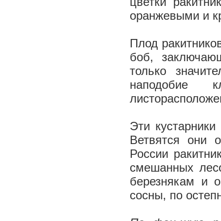
цветки ракитни
оранжевыми и кр
Плод ракитников
боб, заключаю
только значит
наподобие к
листорасположе
Эти кустарники
Ветвятся они 
России ракитни
смешанных лес
березнякам и о
сосны, по остеп