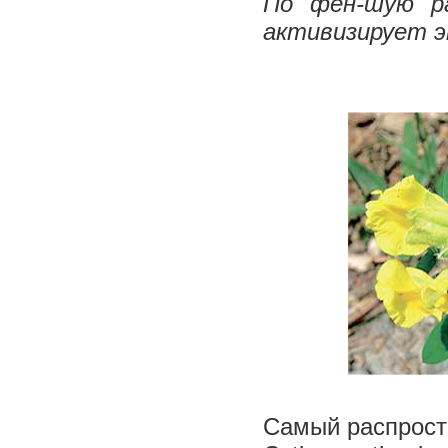
По фен-шую ра
активизирует э
Самый распростр