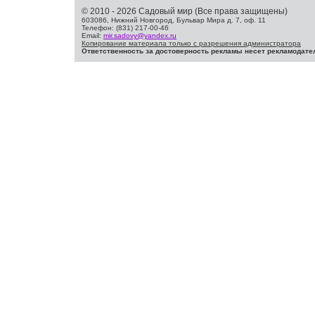
© 2010 - 2026 Садовый мир (Все права защищены)
603086, Нижний Новгород, Бульвар Мира д. 7, оф. 11
Телефон: (831) 217-00-46
Email:
mir.sadovy@yandex.ru
Копирование материала только с разрешения администратора
Ответственность за достоверность рекламы несет рекламодате