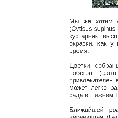
Мы же хотим о
(Cytisus supinu
кустарник выс
окраски, как у
время.
Цветки собран
побегов (фот
привлекателен 
может легко ра
сада в Нижнем Н
Ближайшей род
чернеющая (Lemb