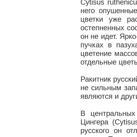
Cytisus rutheni
него опушенные
цветки уже ра
остепненных сос
он не идет. Ярк
пучках в пазух
цветение массов
отдельные цвет
Ракитник русски
не сильным зап
являются и дру
В центральных
Цингера (Cytisus
русского он о