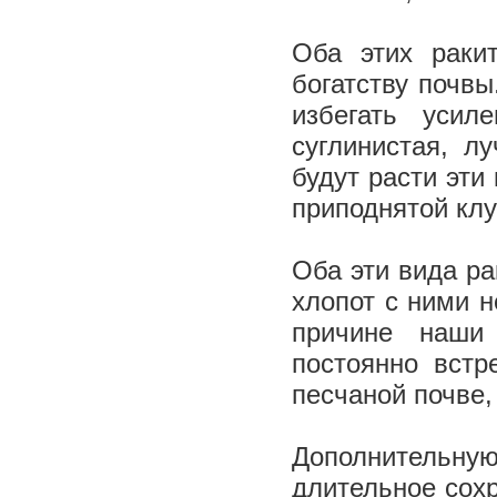
Оба этих раки
богатству почвы
избегать усил
суглинистая, л
будут расти эти
приподнятой кл
Оба эти вида ра
хлопот с ними н
причине наши
постоянно встр
песчаной почве,
Дополнительну
длительное сохр