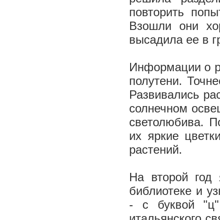
повторить попы
Взошли они хо
высадила ее в г
Информации о ра
полутени. Точне
Развивались ра
солнечном освещ
светолюбива. По
их яркие цветк
растений.
На второй год
библиотеке и уз
- с буквой "ц
итальянского с