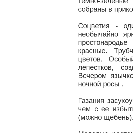
темно-зеленые
собраны в прико
Соцветия - од
необычайно яр
простонародье 
красные. Труб
цветов. Особ
лепестков, со
Вечером язычко
ночной росы .
Газания засухоу
чем с ее избыт
(можно щебень)