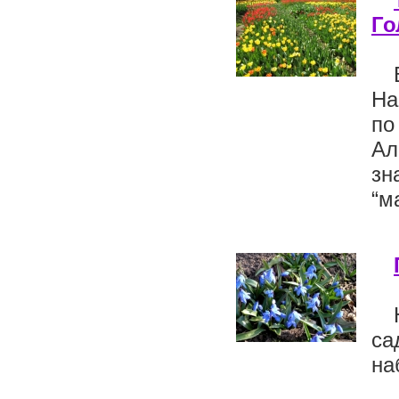
Го
На
по
Ал
зн
“м
са
на