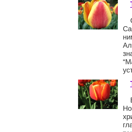
Са
ни
Ал
зн
“М
ус
Но
хр
гл