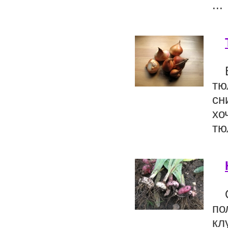
...
тю
сн
хо
тю
по
кл