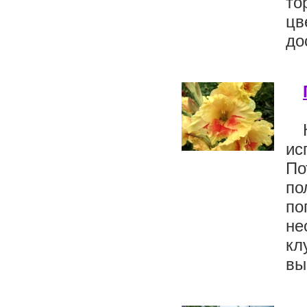
то
цв
до
ис
По
по
по
не
к
вы