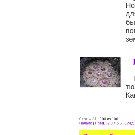
Но
дл
бы
по
зе
тю
Ка
Статьи 81 - 100 из 106
Начало
|
Пред.
|
2
3
4
5
6
|
След.