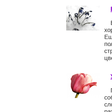
хо
Ещ
по
ст
цв
со
сл
ра