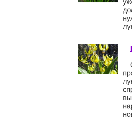
уж
до
ну
лу
пр
лу
сп
вы
на
но