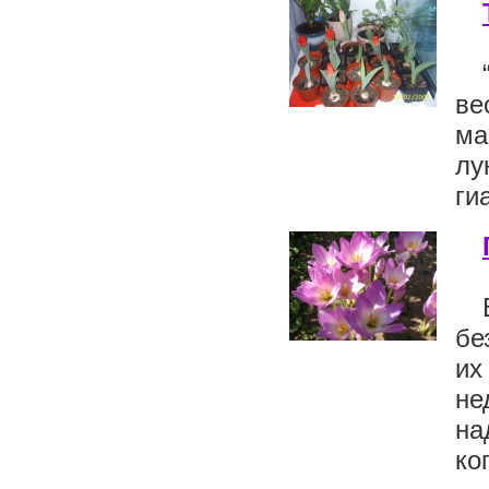
ве
ма
лу
ги
бе
их
не
на
ког