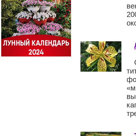
ве
20
ок
ти
фо
«м
в
ка
тр