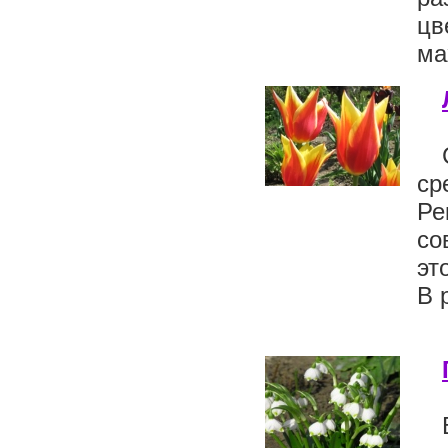
цв
ма
ср
Ре
со
эт
В 