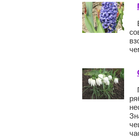
со
вз
че
ря
не
Зн
че
ча