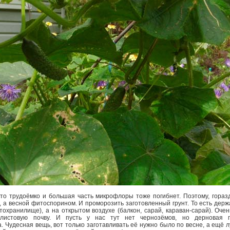
это трудоёмко и большая часть микрофлоры тоже погибнет. Поэтому, гора
 а весной фитоспорином. И проморозить заготовленный грунт. То есть держа
тохранилище), а на открытом воздухе (балкон, сарай, караван-сарай). Оче
листовую почву. И пусть у нас тут нет чернозёмов, но дерновая п
. Чудесная вещь, вот только заготавливать её нужно было по весне, а ещё 