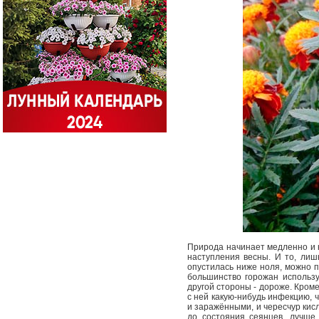
Природа начинает медленно и не
наступления весны. И то, лиш
опустилась ниже ноля, можно п
большинство горожан использу
другой стороны - дороже. Кроме
с ней какую-нибудь инфекцию, ч
и заражёнными, и чересчур кис
до состояния сеянцев, лучше