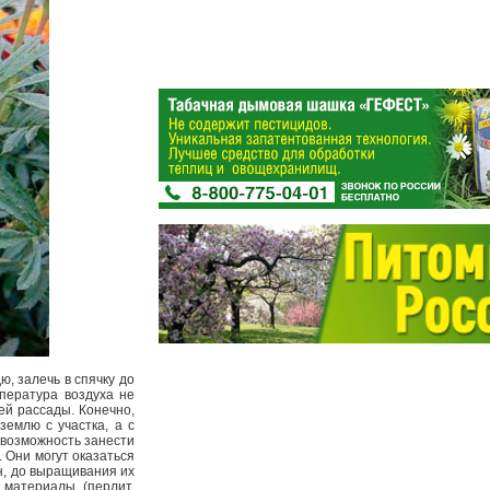
ю, залечь в спячку до
мпература воздуха не
ей рассады. Конечно,
землю с участка, а с
а возможность занести
. Они могут оказаться
н, до выращивания их
 материалы (перлит,