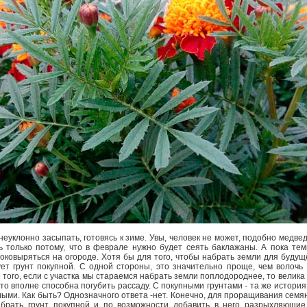
уклонно засыпать, готовясь к зиме. Увы, человек не может, подобно медвед
ь только потому, что в феврале нужно будет сеять баклажаны. А пока те
оковыряться на огороде. Хотя бы для того, чтобы набрать земли для будущ
ет грунт покупной. С одной стороны, это значительно проще, чем волочь 
 того, если с участка мы стараемся набрать земли поплодороднее, то велик
то вполне способна погубить рассаду. С покупными грунтами - та же история
лыми. Как быть? Однозначного ответа -нет. Конечно, для проращивания семя
 брать грунт покупной и по возможности добавить в него разрыхляющие