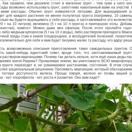
). Как правило, чем дешевле стоит в магазине грунт - тем хуже у него кач
ады возможно использовать грунт, заботливо накопанный вами на участке.
 вами рассады. Обычно грунт измеряется литрами. Для выращивания р
ет для каждого растения не менее полулитра грунта (например, 10 саженц
колько вы будете выращивать у себя рассады, и заготавливайте это количест
0 г на 10 литров), мочевину (5 г на 10 л грунта) и пригоршню золы. Добавь
линистая), компост. Можно даже мох сфагнум. После этого пролейте тщат
либо медным купоросом (5 г на 10 л воды), либо раствором препарата Максим
речной гряды (там и земля плодороднее, и возбудителей болезней, теоретич
 исключительно для себя и вам будет безумно жалко ту рассаду, что вдруг реш
ть всевозможные описания приготовления таких самодельных грунтов. 
ть какой-нибудь идиотский совет, вроде того, что заготавливаемый грун
м раствором марганцовки. Почему так делать нельзя, хотя ещё наши деды-п
о времён князя Рюрика? Прокаливая землю, вы уничтожаете ВСЮ микрофлору
 грунте переходит в, не усваиваемое растениями, состояние. В этом случ
более рациональным решением. Проливать марганцем, который обеззаражива
 потере доступности железа. Проще говоря, железо из почвы вашей р
за - нет хлорофилла - нет роста и развития. Оно вам надо?