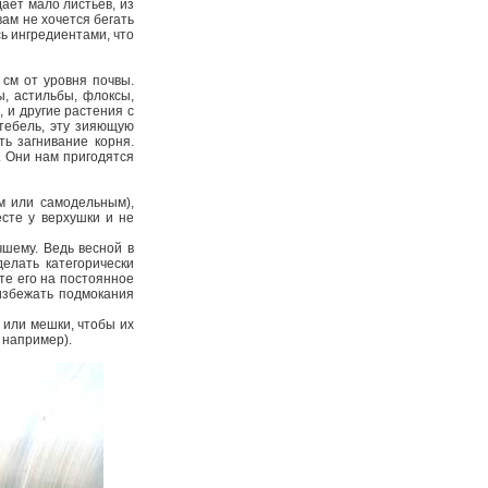
дает мало листьев, из
вам не хочется бегать
сь ингредиентами, что
 см от уровня почвы.
ы, астильбы, флоксы,
 и другие растения с
стебель, эту зияющую
ь загнивание корня.
. Они нам пригодятся
м или самодельным),
есте у верхушки и не
чшему. Ведь весной в
елать категорически
те его на постоянное
 избежать подмокания
 или мешки, чтобы их
, например).