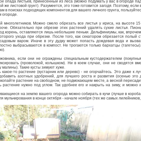
лой опада листьев, принесённый из леса (можно подумать у вас в огороде па
й же листовой грунт). Разумеется, это тоже готовится загодя. Поэтому, если 
нам в поисках подходящих
компонентов для вашего личного грунта, пользуйте
м огороде.
й многолетников. Можно смело обрезать все листья у ириса, на высоте 15
оче. Обязательно при обрезке этих растений удалять сухие листья. Пион
под корень, оставляются лишь небольшие пеньки. Дельфиниумы, как, впрочем,
оторого ухода при обрезке. После того, как секатором обрезается полый 
садовым варом. Иначе в эту дудку может попасть дождевая вода и вызват
остно выбрасываются в компост. Не трогаются только бархатцы (тагетесы)
ью).
ыжовника, если они не ограждены специальным кустодержателем (покупны
ксировать (проволокой, колышком). Ни в коем случае, они не сводятся вм
у малины). Такие кусты зимуют хуже.
 какое-то растение (кустарник или дерево) - не огорчайтесь. Это даже к лу
обавить азотных удобрений, для лучшего роста и развития (осенью это д
копайте растение на свободном, не подмокающем месте, а весной пересади
ь растение нужно под углом. Так удобнее его и накрыть на зиму, и можно
ивающиеся на землю вашего огорода можно собирать в кучи (лучше в короба
ля мульчирования в конце октября - начале ноября (тех же самых лилейников