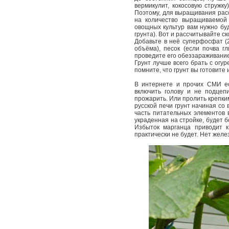
вермикулит, кокосовую стружку
Поэтому, для выращивания расс
на количество выращиваемой
овощных культур вам нужно буд
грунта). Вот и рассчитывайте с
Добавьте в неё суперфосфат (2
объёма), песок (если почва г
проведите его обеззараживание 
Грунт лучше всего брать с огу
помните, что грунт вы готовите
В интернете и прочих СМИ ес
включить голову и не подцепи
прожарить. Или пролить крепки
русской печи грунт начиная с
часть питательных элементов в
украденная на стройке, будет 
Избыток марганца приводит к
практически не будет. Нет желе