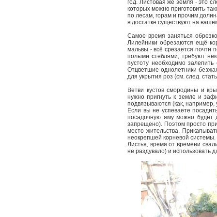
год. Листовая же земля - это с
которых можно приготовить тако
по лесам, горам и прочим доли
в достатке существуют на ваше
Самое время заняться обрезко
Лилейники обрезаются ещё кор
мальвы - всё срезается почти 
полыми стеблями, требуют нек
пустоту необходимо залепить 
Отцветшие однолетники безжал
для укрытия роз (см. след. стат
Ветви кустов смородины и кр
нужно пригнуть к земле и зафи
подвязываются (как, например, 
Если вы не успеваете посадить
посадочную яму можно будет д
запрещено). Поэтом просто при
место жительства. Прикапыват
неокрепшей корневой системы.
Листья, время от времени свал
не раздувало) и использовать д