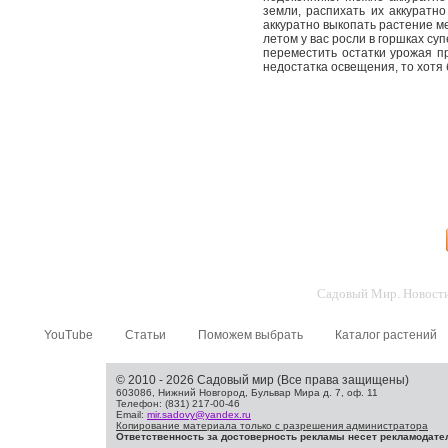
земли, распихать их аккуратн
аккуратно выкопать растение ме
летом у вас росли в горшках с
переместить остатки урожая пр
недостатка освещения, то хотя 
Садовый Мир. Новости 
YouTube
Статьи
Поможем выбрать
Каталог растений
© 2010 - 2026 Садовый мир (Все права защищены)
603086, Нижний Новгород, Бульвар Мира д. 7, оф. 11
Телефон: (831) 217-00-46
Email:
mir.sadovy@yandex.ru
Копирование материала только с разрешения администратора
Ответственность за достоверность рекламы несет рекламодате