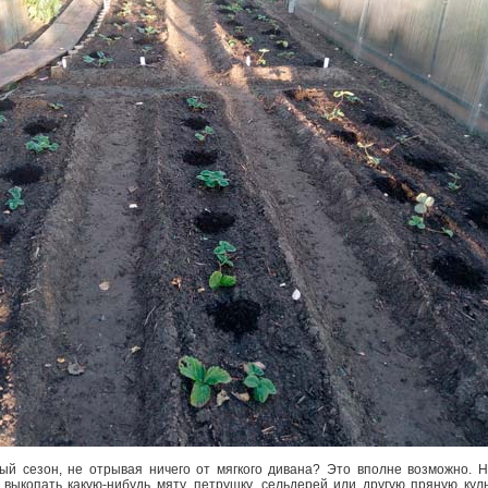
ый сезон, не отрывая ничего от мягкого дивана? Это вполне возможно. 
 выкопать какую-нибудь мяту, петрушку, сельдерей или другую пряную кул