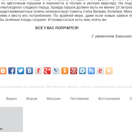
о по цветочным горшкам и перенести в тёплую и уютную квартиру. На под
лкоплодного сладкого перца, правда горшок должен быть не менее 10 литров 
упердетерминантные (очень низкорослые) томаты (типа Вильма, Колибри, Мини
ямо к месту его потребления. По крайней мере, даже если новые завязи б
бы зелёные плоды созреют. И похвастаться есть чем, опять же.
ВСЁ У ВАС ПОЛУЧИТСЯ!
С уважением, Барышев 
для дачников и садоводов. Интересные факты, советы, оригинальные идеи для 
Видео
Форум
Магазин
Питомники
Фотогалерея
О
ль