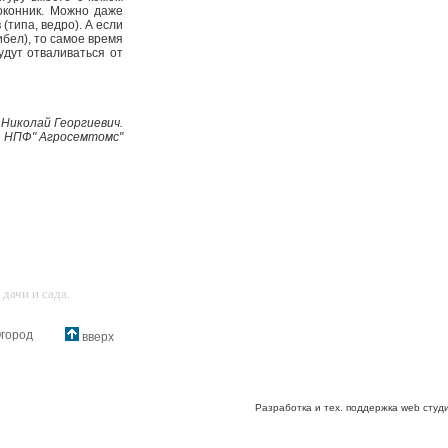
оконник. Можно даже
(типа, ведро). А если
бел), то самое время
удут отваливаться от
Николай Георгиевич.
НПФ" Агросемтомс"
дачи и сада.
город
вверх
Разработка и тех. поддержка web студ