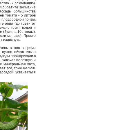
ество (к сожалению).
 И обратите внимание
ассады большинства
ев томата - 5 литров
во плодородной почвы.
те опил (до трети от
ельно грунт водой и
 (4 мл на 10 л воды).
ески меньше). Просто
ит издохнуть.
Очень важно вовремя
т нужно обязательно
радеды прожаривали в
, включая полезную и
ае минеральная вата,
ет всё, тоже нельзя.
ассадой усваиваться