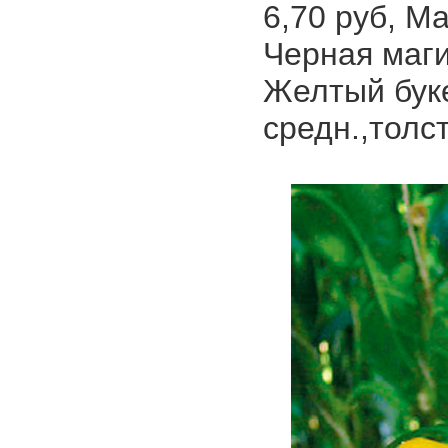
6,70 руб, М
Черная магия
Желтый буке
средн.,толсто