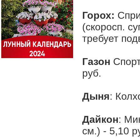
Горох:
Спри
(скоросп. с
требует подв
Газон
Спорт
руб.
Дыня
: Колх
Дайкон
: Ми
см.) - 5,10 р