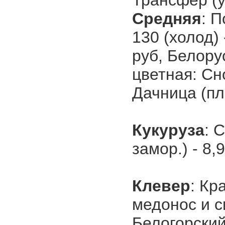
Трансфер (у
Средняя
: П
130 (холод) 
руб, Белорус
цветная: Сно
Дачница (пло
Кукуруза
: 
замор.) - 8,
Клевер
: Кр
медонос и с
Белогорский 