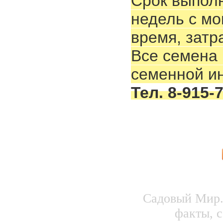
Срок выполн
недель с мо
время, затр
Все семена
семенной ин
Тел. 8-915-
Садовый Мир.
факты, с