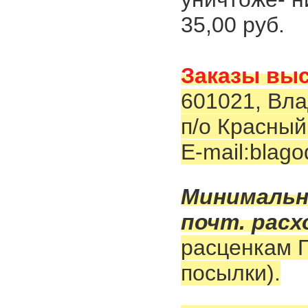
35,00 руб.
Заказы выс
601021, Вла
п/о Красный
Е-mail:blago
Минимальна
почт. рас
расценкам П
посылки).