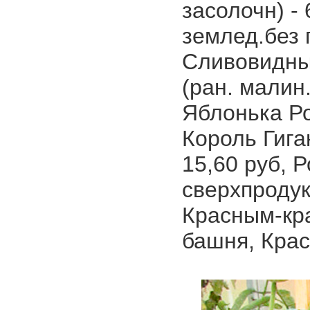
засолочн) -
землед.без 
Сливовидный
(ран. малин.
Яблонька Рос
Король Гиган
15,60 руб, 
сверхпродук
Красным-кр
башня, Крас