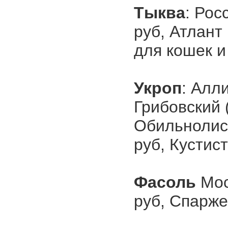
Тыква
: Рос
руб, Атлант
для кошек и 
Укроп
: Алли
Грибовский (
Обильнолист
руб, Кустист
Фасоль
Мос
руб, Спарже