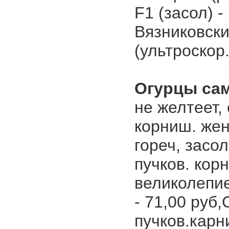
F1 (засол) -
Вязниковски
(ультроскор.,
Огурцы са
не желтеет, 
корниш. женс
гореч, засол
пучков. корн
великолепие 
- 71,00 руб
пучков.карн