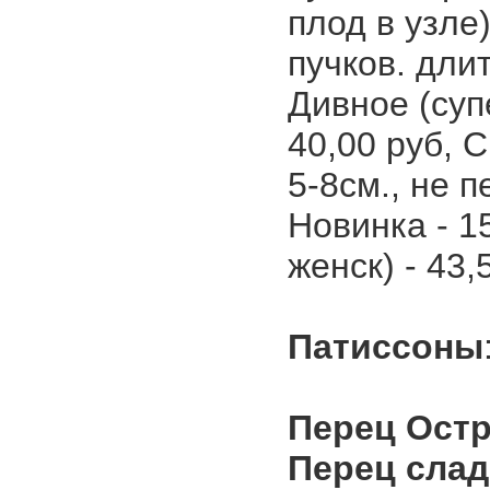
плод в узле)
пучков. длит
Дивное (супе
40,00 руб, 
5-8см., не п
Новинка - 1
женск) - 43,
Патиссоны
Перец Ост
Перец сла