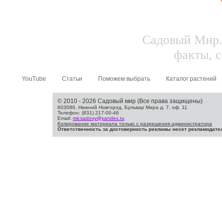
Садовый Мир.
факты, с
YouTube
Статьи
Поможем выбрать
Каталог растений
© 2010 - 2026 Садовый мир (Все права защищены)
603086, Нижний Новгород, Бульвар Мира д. 7, оф. 11
Телефон: (831) 217-00-46
Email:
mir.sadovy@yandex.ru
Копирование материала только с разрешения администратора
Ответственность за достоверность рекламы несет рекламодате