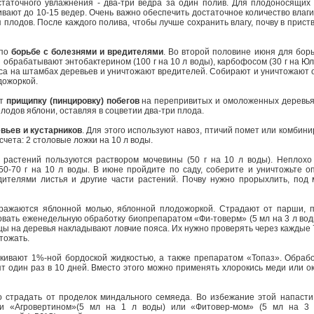
статочного увлажнения - два-три ведра за один полив. Для плодоносящих 
вают до 10-15 ведер. Очень важно обеспечить достаточное количество влаги
плодов. После каждого полива, чтобы лучше сохранить влагу, почву в прист
 по
борьбе с болезнями и вредителями
. Во второй половине июня для бор
 обрабатывают энтобактерином (100 г на 10 л воды), карбофосом (30 г на Ю
са на штамбах деревьев и уничтожают вредителей. Собирают и уничтожают 
дожоркой.
ят
прищипку (пинцировку) побегов
на перепривитых и омоложенных деревьях
лодов яблони, оставляя в соцветии два-три плода.
вьев и кустарников
. Для этого используют навоз, птичий помет или комби
чета: 2 столовые ложки на 10 л воды.
астений пользуются раствором мочевины (50 г на 10 л воды). Неплохо 
50-70 г на 10 л воды. В июне пройдите по саду, соберите и уничтожьте о
ителями листья и другие части растений. Почву нужно прорыхлить, под 
ажаются яблонной молью, яблонной плодожоркой. Страдают от парши, п
вать еженедельную обработку биопрепаратом «Фи-товерм» (5 мл на 3 л вод
ы на деревья накладывают ловчие пояса. Их нужно проверять через каждые 7
тожать.
скивают 1%-ной бордоской жидкостью, а также препаратом «Топаз». Обраб
т один раз в 10 дней. Вместо этого можно применять хлорокись меди или ок
 страдать от проделок миндального семяеда. Во избежание этой напасти
и «Агровертином»(5 мл на 1 л воды) или «Фитовер-мом» (5 мл на 3 л