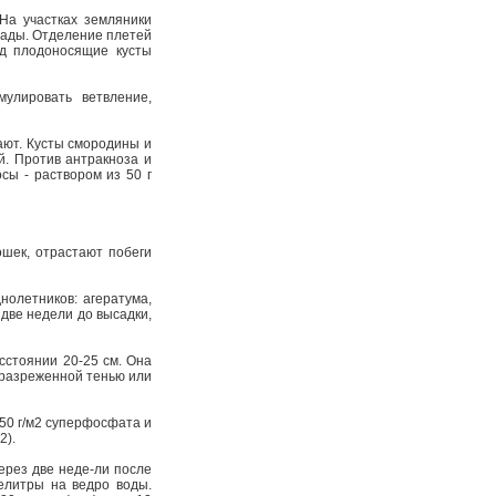
На участках земляники
сады. Отделение плетей
од плодоносящие кусты
мулировать ветвление,
ают. Кусты смородины и
й. Против антракноза и
сы - раствором из 50 г
шек, отрастают побеги
олетников: агератума,
 две недели до высадки,
сстоянии 20-25 см. Она
с разреженной тенью или
 50 г/м2 суперфосфата и
2).
ерез две неде-ли после
селитры на ведро воды.