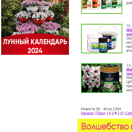
для
26.
НО
уд
Osm
не
пр
вто
19.
Ио
те
Нов
ЦИ
пр
нит
Новости 26 - 30 из 1204
Начало
|
Пред.
|
4
5
6
7
8
|
Сле