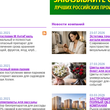
>
Новости компаний
11.2021
23.07.2026
тоспорин М АнтиГниль
Эстетика точ
икальный и полностью
детали меняю
зопасный препарат для
Современное
еличения срока хранения
пространство
щей, фруктов, ягод, клуб...
визуальным ш
27.03.2026
11.2021
Цветы как по
лезный мини-парник
букет для ос
вое поступление мини-парников
Цветы остают
нтернет-магазин для садоводов
универсальны
лая Аллея.
подходит для
событий
03.03.2026
11.2021
ЗАСТРОЙЩИК
опрепараты для рассады
ПОЛНЫЙ ОБЗ
бор биопрепаратов для рассады
КОМПАНИЙ
0% скидкой в интернет-магазине
Рынок недвиж