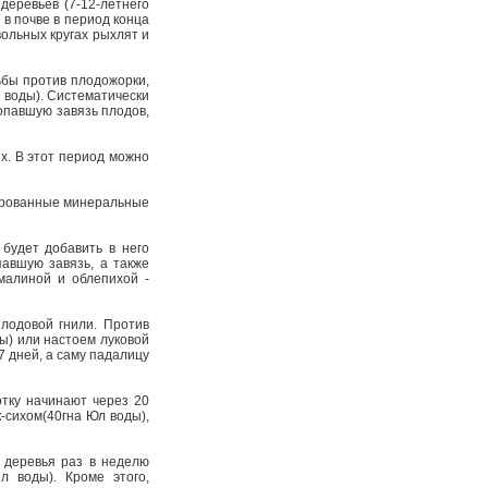
деревьев (7-12-летнего
 в почве в период конца
вольных кругах рыхлят и
ьбы против плодожорки,
л воды). Систематически
опавшую завязь плодов,
. В этот период можно
нированные минеральные
будет добавить в него
павшую завязь, а также
малиной и облепихой -
лодовой гнили. Против
ы) или настоем луковой
 дней, а саму падалицу
отку начинают через 20
-сихом(40гна Юл воды),
 деревья раз в неделю
 воды). Кроме этого,