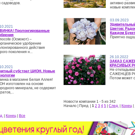
 садоводов.
активно разви
новые компле
03.09.2023
Удивительны
10.2021
Цветов: Радос
ВИНКА! Пролонгированные
Каждом Буке
обрения
Приятно ощущ
ocote (Осмокот) –
органическое удобрение
олонгированного действия
рого поколения н...
26.10.2022
ЗАКАЗ САЖЕ
КРАСИВЫХ Р
10.2021
Не откладывай
нитный субстрат ЦИОН. Новые
САЖЕНЦЕВ РО
хнологии
Потом может о
инка в магазине Белая Аллея!
ОН изготовлен на основе
иродного минерала, не содержит
ратов,...
Новости компании 1 - 5 из 342
Начало | Пред. |
1
2
3
4
5
|
След.
|
Конец
|
д.
|
Конец
|
Все