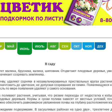
Р
МАЙ
ИЮЛЬ
АВГ
СЕН
ОКТ
НОЯ
ДЕК
ИЮНЬ
В саду
малина, брусника, калина, шиповник. Отцветают плодовые деревья, уве
начинает созревать земляника.
ву, удаляют сорняки в незамульчированных приствольных кругах растени
ничтожить до цветения, не допуская созревания ее семян. Появляющуюся на
сль по мере появления удаляют у самого основания.
оливают растения, учитывая, что резкие переходы от недостатка к избы
одовых деревьев. Нормы и сроки полива зависят от местных условий, поч
ажно обеспечить равномерное увлажнение почвы на глубину расположения кор
дкими подкормками. В засушливых районах на одно двух-, трехлетнее д