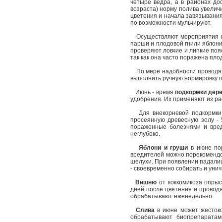
четыре ведра, а в районах до
возраста) норму полива увеличи
цветения и начала завязывания 
по возможности мульчируют.
Осуществляют мероприятия
парши и плодовой гнили яблони
проверяют ловчие и липкие поя
так как она часто поражена пло
По мере надобности провод
выполнить ручную нормировку п
Июнь - время
подкормки дере
удобрения. Их применяют из рас
Для внекорневой подкормки р
просеянную древесную золу - 
пораженные болезнями и вред
неглубоко.
Яблони и груши
в июне пор
вредителей можно порекомендо
шелухи. При появлении падалиц
- своевременно собирать и унич
Вишню
от коккомикоза опры
дней после цветения и проводя
обрабатывают еженедельно.
Слива
в июне может жестоко
обрабатывают биопрепаратам