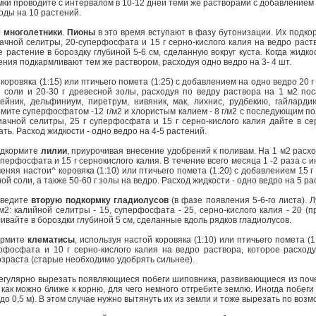
и проводите с интервалом в 10-12 дней теми же растворами с добавлением 
воды на 10 растений.
 многолетники
.
Пионы
в это время вступают в фазу бутонизации. Их подко
иачной селитры, 20-суперфосфата и 15 г серно-кислого калия на ведро раст
 растение в бороздку глубиной 5-6 см, сделанную вокруг куста. Когда жидко
ния подкармливают тем же раствором, расходуя одно ведро на 3- 4 шт.
коровяка (1:15) или птичьего помета (1:25) с добавлением на одно ведро 20 
 соли и 20-30 г древесной золы, расходуя по ведру раствора на 1 м2 пос
лейник, дельфиниум, пиретрум, нивяник, мак, лихнис, рудбекию, гайлард
мите суперфосфатом -12 г/м2 и хлористым калием - 8 г/м2 с последующим по
иачной селитры, 25 г суперфосфата и 15 г серно-кислого калия дайте в с
ь. Расход жидкости - одно ведро на 4-5 растений.
дкормите
лилии
, приурочивая внесение удобрений к поливам. На 1 м2 расх
уперфосфата и 15 г сернокислого калия. В течение всего месяца 1 -2 раза с 
няя настои^ коровяка (1:10) или птичьего помета (1:20) с добавлением 15 
ой соли, а также 50-60 г золы на ведро. Расход жидкости - одно ведро на 5 ра
оведите
вторую подкормку гладиолусов
(в фазе появления 5-6-го листа). 
м2: калийной селитры - 15, суперфосфата - 25, серно-кислого калия - 20 (п
ивайте в бороздки глубиной 5 см, сделанные вдоль рядков гладиолусов.
ормите
клематисы
, используя настой коровяка (1:10) или птичьего помета (1
рфосфата и 10 г серно-кислого калия на ведро раствора, которое расход
озраста (старые необходимо удобрять сильнее).
гулярно вырезать появляющиеся побеги шиповника, развивающиеся из поче
как можно ближе к корню, для чего немного отгребите землю. Иногда побег
(до 0,5 м). В этом случае нужно вытянуть их из земли и тоже вырезать по возм