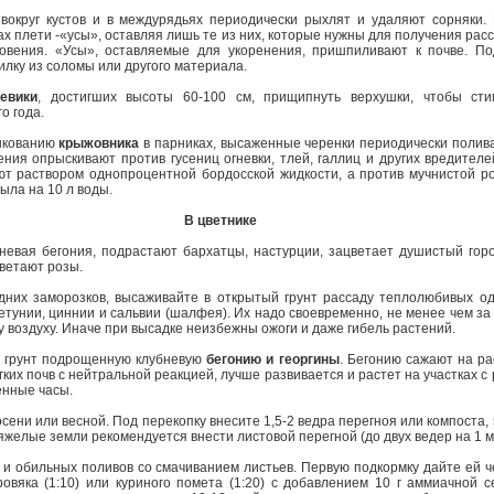
круг кустов и в междурядьях периодически рыхлят и удаляют сорняки. 
х плети -«усы», оставляя лишь те из них, которые нужны для получения рас
новения. «Усы», оставляемые для укоренения, пришпиливают к почве. П
лку из соломы или другого материала.
евики
, достигших высоты 60-100 см, прищипнуть верхушки, чтобы сти
о года.
нкованию
крыжовника
в парниках, высаженные черенки периодически полив
ния опрыскивают против гусениц огневки, тлей, галлиц и других вредителе
т раствором однопроцентной бордосской жидкости, а против мучнистой ро
ыла на 10 л воды.
В цветнике
вая бегония, подрастают бархатцы, настурции, зацветает душистый горо
цветают розы.
их заморозков, высаживайте в открытый грунт рассаду теплолюбивых одн
етунии, циннии и сальвии (шалфея). Их надо своевременно, не менее чем за
му воздуху. Иначе при высадке неизбежны ожоги и даже гибель растений.
 грунт подрощенную клубневую
бегонию и георгины
. Бегонию сажают на ра
ких почв с нейтральной реакцией, лучше развивается и растет на участках 
енные часы.
ени или весной. Под перекопку внесите 1,5-2 ведра перегноя или компоста,
 тяжелые земли рекомендуется внести листовой перегной (до двух ведер на 1 м
 и обильных поливов со смачиванием листьев. Первую подкормку дайте ей ч
ровяка (1:10) или куриного помета (1:20) с добавлением 10 г аммиачной 