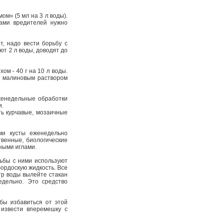
м» (5 мл на 3 л воды).
дами вредителей нужно
, надо вести борьбу с
ют 2 л воды, доводят до
м - 40 г на 10 л воды.
а малиновым раствором
женедельные обработки
и.
ь курчавые, мозаичные
ми кусты еженедельно
твенные, биологические
ными иглами.
ьбы с ними используют
бордоскую жидкость. Все
тр воды вылейте стакан
едельно. Это средство
бы избавиться от этой
 извести вперемешку с