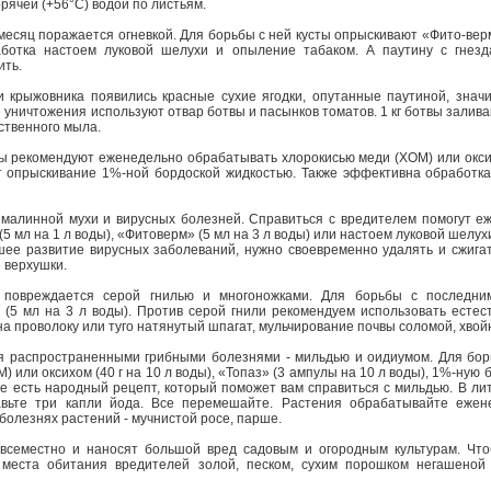
рячей (+56°С) водой по листьям.
есяц поражается огневкой. Для борьбы с ней кусты опрыскивают «Фито-вермо
ботка настоем луковой шелухи и опыление табаком. А паутину с гнез
ить.
рыжовника появились красные сухие ягодки, опутанные паутиной, значит
 уничтожения используют отвар ботвы и пасынков томатов. 1 кг ботвы залива
ственного мыла.
ы рекомендуют еженедельно обрабатывать хлорокисью меди (ХОМ) или оксихо
т опрыскивание 1%-ной бордоской жидкостью. Также эффективна обработк
 малинной мухи и вирусных болезней. Справиться с вредителем помогут е
 мл на 1 л воды), «Фитоверм» (5 мл на 3 л воды) или настоем луковой шелух
ее развитие вирусных заболеваний, нужно своевременно удалять и сжигат
е верхушки.
повреждается серой гнилью и многоножками. Для борьбы с последни
(5 мл на 3 л воды). Против серой гнили рекомендуем использовать естес
на проволоку или туго натянутый шпагат, мульчирование почвы соломой, хвой
 распространенными грибными болезнями - мильдью и оидиумом. Для бор
 или оксихом (40 г на 10 л воды), «Топаз» (3 ампулы на 10 л воды), 1%-ную 
е есть народный рецепт, который поможет вам справиться с мильдью. В ли
вьте три капли йода. Все перемешайте. Растения обрабатывайте ежен
болезнях растений - мучнистой росе, парше.
семестно и наносят большой вред садовым и огородным культурам. Что
 места обитания вредителей золой, песком, сухим порошком негашеной