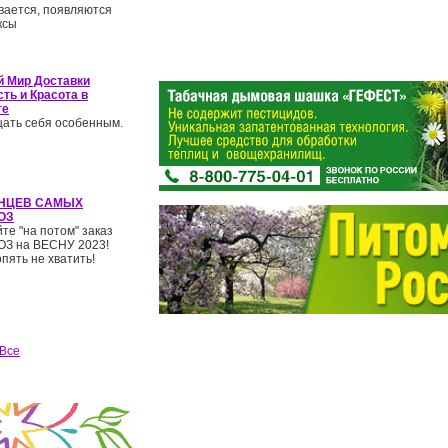
вается, появляются
ксы
й Мир Доставки
ть и Красота в
те
ать себя особенным.
НЦЕВ САМЫХ
ОЗ
те "на потом" заказ
З на ВЕСНУ 2023!
пять не хватить!
Все