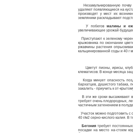
Незамульчированную почву во
удаляют появляющиеся на куста
производят у мест их возник
земляники раскладывают подсти
У побегов
малины и еж
увеличивающее урожай будущег
Приступают к зеленому чере
крыжовника по окончании цвете
ржавчины растения опрыскиваю
кальцинированной соды и 40 г м
Цветут пионы, ирисы, клубне
клематисов. В конце месяца за
Когда минует опасность поздн
бархатцев, душистого табака, п
закалить - приучить к от-крыто
В эти же сроки высаживают в
требует очень плодородных, лег
частичным затенением в полуд
Участок можно подготовить с ос
40 г/м2 серно-кислого калия. В
Бегония
требует постоянных
посадки на место на-стоем ко