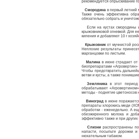
рекомендуется опрыскивание го
Смородина
в первый летний м
Также очень эффективна обра
обязательно собрать и уничтож
Если на кустах смородины и к
крыжовниковой огневкой. Для ее
кипения и добавляют 10 г хозяй
Крыжовник
от мучнистой рос
Неплохие результаты принесе
марганцовки по листьям.
Малина
в июне страдает от
биопрепаратами «Агровертин» (5
Чтобы предотвратить дальнейш
ветви и кусты, а также поникши
Земляника
в этот период 
обрабатывают «Агровертином» 
методы - поднятие цветоносов 
Виноград
в июне поражается
препараты хлорокись меди (ХОМ)
обработки - еженедельно. А ещ
обезжиренного молока и доба
эффективно также и при других 
Слизни
распространены пов
напасти, посыпьте дорожки и
нюхательным табаком.