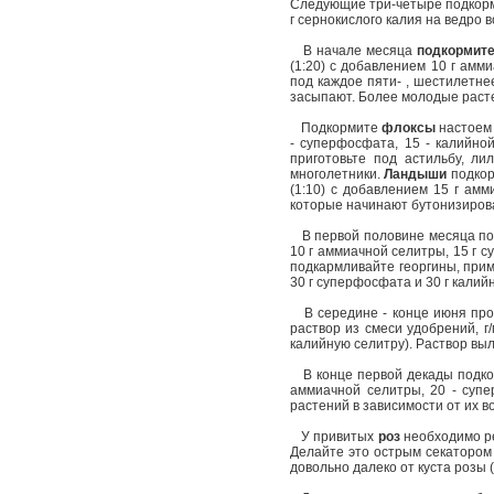
Следующие три-четыре подкормк
г сернокислого калия на ведро 
В начале месяца
подкормите
(1:20) с добавлением 10 г амм
под каждое пяти- , шестилетнее
засыпают. Более молодые расте
Подкормите
флоксы
настоем 
- суперфосфата, 15 - калийной
приготовьте под астильбу, ли
многолетники.
Ландыши
подкор
(1:10) с добавлением 15 г амм
которые начинают бутонизироват
В первой половине месяца по
10 г аммиачной селитры, 15 г с
подкармливайте георгины, приме
30 г суперфосфата и 30 г калийн
В середине - конце июня пр
раствор из смеси удобрений, г/
калийную селитру). Раствор выл
В конце первой декады подк
аммиачной селитры, 20 - супе
растений в зависимости от их в
У привитых
роз
необходимо ре
Делайте это острым секатором 
довольно далеко от куста розы 