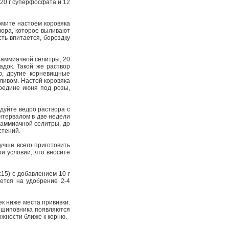
20 г суперфосфата и 12
рмите настоем коровяка
вора, которое выливают
сть впитается, бороздку
г аммиачной селитры, 20
адок. Такой же раствор
ию, другие корневищные
ливом. Настой коровяка
ередине июня под розы,
одуйте ведро раствора с
интервалом в две недели
г аммиачной селитры, до
стений.
Лучше всего приготовить
ри условии, что вносите
:15) с добавлением 10 г
уется на удобрение 2-4
к ниже места прививки.
и шиповника появляются
ожности ближе к корню.