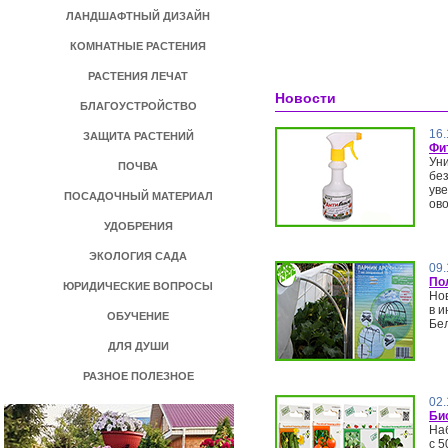
ЛАНДШАФТНЫЙ ДИЗАЙН
КОМНАТНЫЕ РАСТЕНИЯ
РАСТЕНИЯ ЛЕЧАТ
Новости
БЛАГОУСТРОЙСТВО
16.
ЗАЩИТА РАСТЕНИЙ
Фи
Ун
ПОЧВА
бе
ув
ПОСАДОЧНЫЙ МАТЕРИАЛ
ово
УДОБРЕНИЯ
ЭКОЛОГИЯ САДА
09.
По
ЮРИДИЧЕСКИЕ ВОПРОСЫ
Но
в и
ОБУЧЕНИЕ
Бе
ДЛЯ ДУШИ
РАЗНОЕ ПОЛЕЗНОЕ
02.
Би
На
с 5