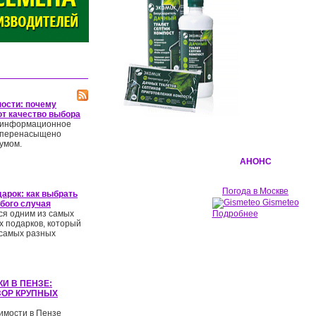
ности: почему
т качество выбора
 информационное
 перенасыщено
умом.
АНОНС
Погода в Москве
дарок: как выбрать
Gismeteo
обого случая
ся одним из самых
Подробнее
х подарков, который
 самых разных
И В ПЕНЗЕ:
ОР КРУПНЫХ
имости в Пензе