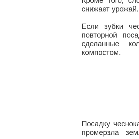
Кроме того, сл
снижает урожай
Если зубки че
повторной пос
сделанные ко
компостом.
Посадку чеснок
промерзла зем