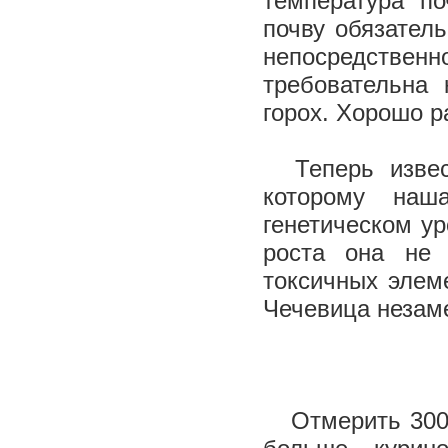
температура п
почву обязател
непосредственн
требовательна 
горох. Хорошо р
Теперь извест
которому наш
генетическом ур
роста она не 
токсичных элем
Чечевица незаме
Отмерить 300 г