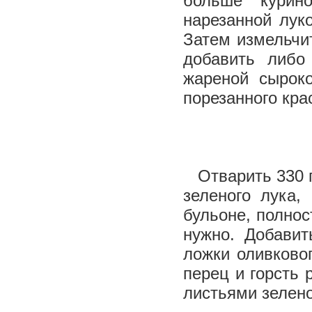
больше курин
нарезанной лук
Затем измельчи
добавить либо
жареной сырок
порезанного кра
Отварить 330 г
зеленого лука,
бульоне, полно
нужно. Добавит
ложки оливково
перец и горсть 
листьями зелено