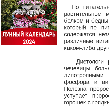
По питательно
растительном 
белком и бедны
который по пи
содержатся не
различные вита
каком-либо друг
Диетологи ре
чечевицы боль
липотропными 
фосфора и вит
Полезна проро
уступает прор
горошек с грядк