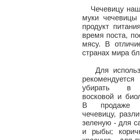
Чечевицу наши 
муки чечевицы 
продукт питани
время поста, по
мясу. В отличи
странах мира бл
Для использ
рекомендует
убирать в м
восковой и био
В продаже м
чечевицу, разл
зеленую - для с
и рыбы; корич