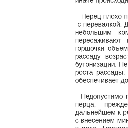
иначе происходи
Перец плохо пе
с перевалкой. Д
небольшим ко
пересаживают
горшочки объем
рассаду возра
бутонизации. Н
роста рассады.
обеспечивает до
Недопустимо по
перца, прежд
дальнейшем к р
с внесением ми