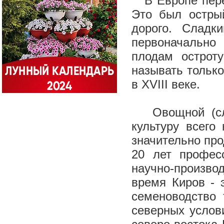
В Европе перец
Это был острый
дорого. Сладки
первоначально
плодам острот
называть только
в XVIII веке.
Овощной (слад
культуру всего
значительно про
20 лет профес
научно-произв
время Киров - 
семеноводство
северных услов