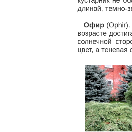
кустарник не бо
длиной, темно-з
Офир
(Ophir)
возрасте достиг
солнечной стор
цвет, а теневая