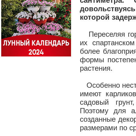
сантиметра.
довольствуяс
которой задер
Переселяя гор
их спартанском
более благопри
формы постепе
растения.
Особенно неста
имеют карлико
садовый грунт
Поэтому для а
созданные деко
размерами по с