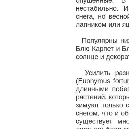
опушенные. В
нестабильно. И
снега, но весно
лапником или ящ
Популярны низк
Блю Карпет и Бл
солнце и декора
Усилить разно
(Еuonymus fortu
длинными побег
растений, котор
зимуют только 
снегом, что и о
существует мн