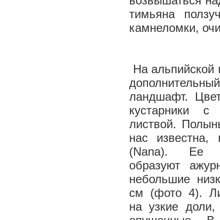
возвышаться над
тимьяна ползу
камнеломки, очи
На альпийской г
дополнитель
ландшафт. Цвет
кустарники с
листвой. Полын
нас известна,
(Nana). Ее 
образуют ажур
небольшие низк
см (фото 4). Л
на узкие доли,