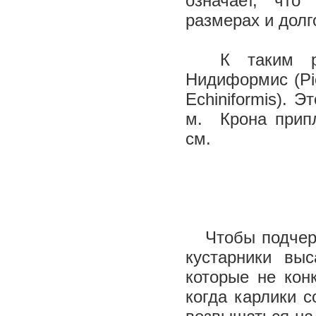
означает, что
размерах и долг
К таким раст
Нидиформис (Pic
Echiniformis). 
м. Крона припл
см.
Чтобы подчерк
кустарники вы
которые не кон
когда карлики 