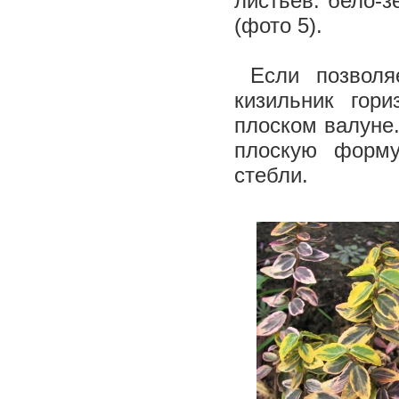
листьев: бело-з
(фото 5).
Если позволяе
кизильник гор
плоском валуне.
плоскую форму
стебли.