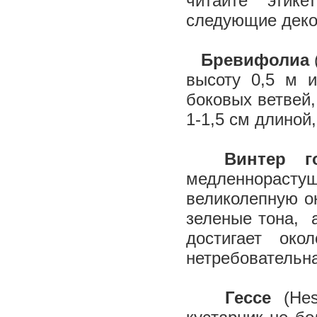
читайте этик
следующие дек
Бревифолиа
высоту 0,5 м 
боковых ветвей
1-1,5 см длиной
Винтер 
медленнорасту
великолепную о
зеленые тона, а
достигает ок
нетребовательна
Гессе
(Hes