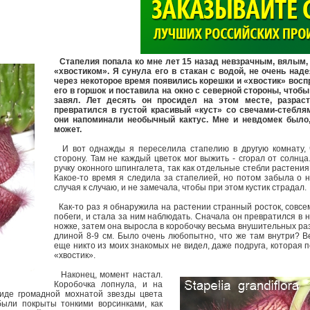
>
Стапелия попала ко мне лет 15 назад невзрачным, вялым,
«хвостиком». Я сунула его в стакан с водой, не очень наде
через некоторое время появились корешки и «хвостик» восп
его в горшок и поставила на окно с северной стороны, чтобы
завял. Лет десять он просидел на этом месте, разрас
превратился в густой красивый «куст» со свечами-стебля
они напоминали необычный кактус. Мне и невдомек было,
может.
И вот однажды я переселила стапелию в другую комнату, 
сторону. Там не каждый цветок мог выжить - сгорал от солнца
ручку оконного шпингалета, так как отдельные стебли растения
Какое-то время я следила за стапелией, но потом забыла о н
случая к случаю, и не замечала, чтобы при этом кустик страдал
Как-то раз я обнаружила на растении странный росток, совсем
побеги, и стала за ним наблюдать. Сначала он превратился в 
ножке, затем она выросла в коробочку весьма внушительных ра
длиной 8-9 см. Было очень любопытно, что же там внутри? 
еще никто из моих знакомых не видел, даже подруга, которая 
«хвостик».
Наконец, момент настал.
Коробочка лопнула, и на
виде громадной мохнатой звезды цвета
были покрыты тонкими ворсинками, как