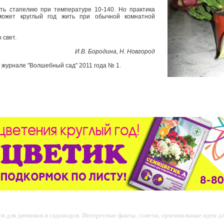
ь стапелию при температуре 10-140. Но практика
может круглый год жить при обычной комнатной
о свет.
И.В. Бородина, Н. Новгород
журнале "Волшебный сад" 2011 года № 1.
 для дачников и садоводов. Интересные факты, советы, оригинальные идеи для