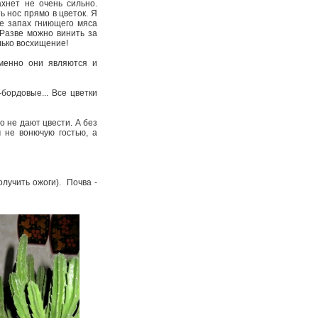
хнет не очень сильно.
ь нос прямо в цветок. Я
де запах гниющего мяса
 Разве можно винить за
олько восхищение!
еменно они являются и
ордовые... Все цветки
 не дают цвести. А без
 не вонючую гостью, а
олучить ожоги). Почва -