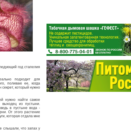
следующий год стапелия
еально подходит для
го, поливаю ее, когда
н секрет, который нужно
ей нужно найти самое
- выходец из пустыни.
ведь в пустыне вода -
рни. От этого растение
уги, которая отдала мне
е слышали, что запах у