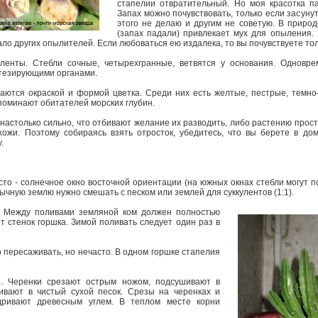
стапелии отвратительный. Но моя красотка па
Запах можно почувствовать, только если засунут
этого не делаю и другим не советую. В приро
(запах падали) привлекает мух для опыления.
мало других опылителей. Если любоваться ею издалека, то вы почувствуете т
енты. Стебли сочные, четырехгранные, ветвятся у основания. Одновр
нтезирующими органами.
тся окраской и формой цветка. Среди них есть желтые, пестрые, темно-б
поминают обитателей морских глубин.
астолько сильно, что отбивают желание их разводить, либо растению просто
ожи. Поэтому собираясь взять отросток, убедитесь, что вы берете в дом
у.
сто - солнечное окно восточной ориентации (на южных окнах стебли могут п
чную землю нужно смешать с песком или землей для суккулентов (1:1).
. Между поливами земляной ком должен полностью
от стенок горшка. Зимой поливать следует один раз в
пересаживать, но нечасто. В одном горшке стапелия
. Черенки срезают острым ножом, подсушивают в
ивают в чистый сухой песок. Срезы на черенках и
дривают древесным углем. В теплом месте корни