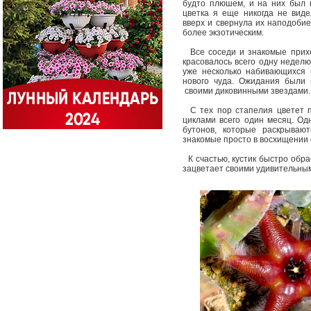
будто плюшем, и на них был 
цветка я еще никогда не виде
вверх и свернула их наподобие
более экзотическим.
Все соседи и знакомые прихо
красовалось всего одну неделю
уже несколько набивающихся 
нового чуда. Ожидания были 
своими диковинными звездами
С тех пор стапелия цветет п
циклами всего один месяц. Од
бутонов, которые раскрываю
знакомые просто в восхищении 
К счастью, кустик быстро обр
зацветает своими удивительны