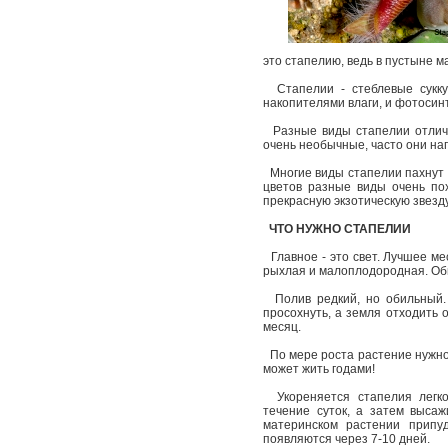
это стапелию, ведь в пустыне 
Стапелии - стеблевые суккул
накопителями влаги, и фотоси
Разные виды стапелии отличаю
очень необычные, часто они на
Многие виды стапелии пахнут н
цветов разные виды очень пох
прекрасную экзотическую звезд
ЧТО НУЖНО СТАПЕЛИИ
Главное - это свет. Лучшее ме
рыхлая и малоплодородная. Обы
Полив редкий, но обильный
просохнуть, а земля отходить 
месяц.
По мере роста растение нужно 
может жить годами!
Укореняется стапелия легко
течение суток, а затем высаж
материнском растении припу
появляются через 7-10 дней.