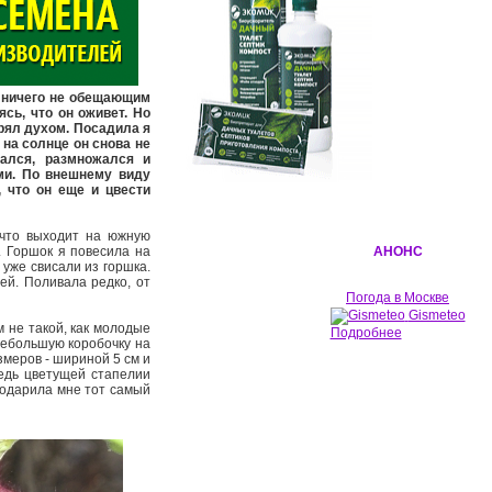
 ничего не обещающим
ясь, что он оживет. Но
рял духом. Посадила я
 на солнце он снова не
тался, размножался и
ми. По внешнему виду
 что он еще и цвести
что выходит на южную
. Горшок я повесила на
АНОНС
 уже свисали из горшка.
ей. Поливала редко, от
.
Погода в Москве
Gismeteo
 не такой, как молодые
Подробнее
небольшую коробочку на
змеров - шириной 5 см и
Ведь цветущей стапелии
подарила мне тот самый