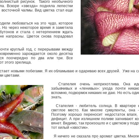
волнистый рисунок. Такого необычного
ла. Вскоре «звезда» подняла лепестки
 восточной чалмы. Вид цветка стал еще
дили любоваться на это чудо, которое
. Но через некоторое время я заметила
бутонов и стала с нетерпением ждать
не напрасны. Цветок снова порадовал
.
очти круглый год, с перерывами между
новременно зарождается около десятка
тся поочередно по два или три. Все
от этого зрелища.
астает новыми побегами. Я их обламываю и одариваю всех друзей. Уже на 
ми цветами.
Стапелия очень неприхотлива. Она ид
забывчивых и «ленивых»: ухода почти никако
вспомню, подкормок никаких не даю. Но есть оди
знать.
Стапелия - любитель солнца. В квартире 
светлое место. Как многие суккуленты, она 
Поэтому хорошо переносит недостаток влаги, 
дефицит. А при излишнем поливе загнивают ко
вянет. Видимо, так произошло и с цветком у подр
тот хилый «хвостик».
Я ничего не сказала про аромат цветка. Многи