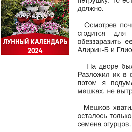
петрушку. То ес
должно.
Осмотрев почву
сгодится для
обеззаразить е
Алирин-Б и Гли
На дворе была
Разложил их в 
потом я подум
мешках, не вытр
Мешков хватил
осталось только
семена огурцов