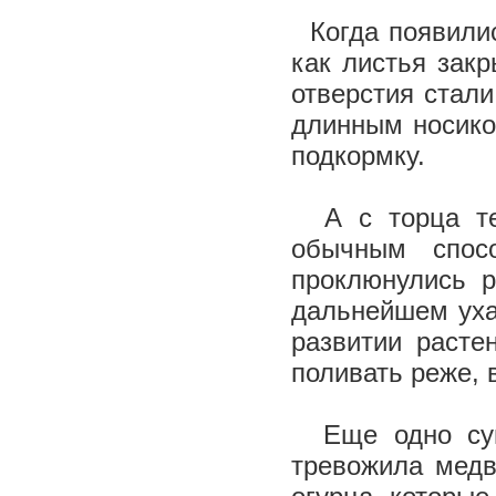
Когда появилис
как листья закр
отверстия стал
длинным носико
подкормку.
А с торца теп
обычным спос
проклюнулись р
дальнейшем уха
развитии расте
поливать реже, 
Еще одно суще
тревожила медв