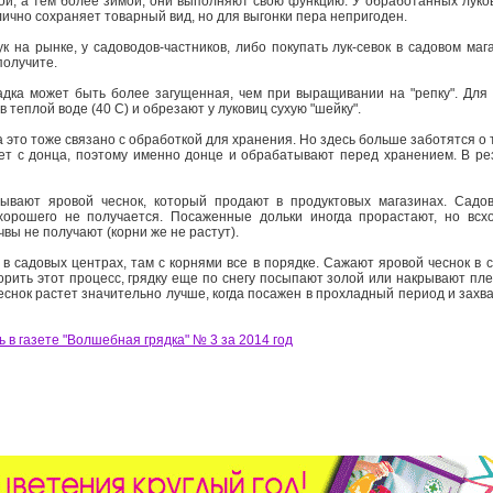
ной, а тем более зимой, они выполняют свою функцию. У обработанных луков
отлично сохраняет товарный вид, но для выгонки пера непригоден.
к на рынке, у садоводов-частников, либо покупать лук-севок в садовом маг
получите.
адка может быть более загущенная, чем при выращивании на "репку". Для
 теплой воде (40 С) и обрезают у луковиц сухую "шейку".
да это тоже связано с обработкой для хранения. Но здесь больше заботятся о 
ет с донца, поэтому именно донце и обрабатывают перед хранением. В рез
ывают яровой чеснок, который продают в продуктовых магазинах. Садо
 хорошего не получается. Посаженные дольки иногда прорастают, но вс
чвы не получают (корни же не растут).
в садовых центрах, там с корнями все в порядке. Сажают яровой чеснок в с
орить этот процесс, грядку еще по снегу посыпают золой или накрывают плен
снок растет значительно лучше, когда посажен в прохладный период и захва
 в газете "Волшебная грядка" № 3 за 2014 год