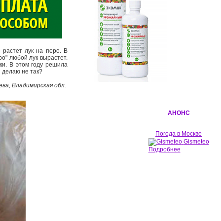
растет лук на перо. В
ро" любой лук вырастет.
ки. В этом году решила
я делаю не так?
ева, Владимирская обл.
АНОНС
Погода в Москве
Gismeteo
Подробнее