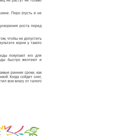
иц не растут не только
азине. Перо (пусть и не
 ускорения роста перед
том, чтобы не допустить
ультате корни у такого
воды покупают его для
ходы быстро желтеют и
амые ранние сроки, как
кой. Когда сойдет снег,
тил всю влагу от талого