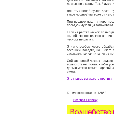
действие их кончается, но вес
листья, но и корни. Такой лук 
Для этих целей лучше брать лу
такое мощное) вы тоже от него 
При посадке лука на перо пос
посадкой луковицы замачивают в
Если не растет чеснок, то иног
гнилей. Чеснок обычно загнива
чеснока не растут.
Этим способом часто обрабат
весенней посадки, но ничего
засыхают, так как питания из по
Сейчас яровой чеснок продают 
только оттает почва. Чтобы уск
дольки можно сажать. Яровой че
снега.
Эту статью вы можете прочитать
Количество показов: 12852
Возврат к списку