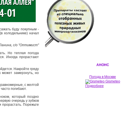
 сажать буду покупным -
(в холодильнике) начал
 Панина, с/о "Оптимист"
ать. Но теплая погода
ся. Иногда прорастают
АНОНС
ойдется. Накройте гряду
 может замерзнуть, но
Погода в Москве
Gismeteo
неравномерные, с желтой
Подробнее
часто погибают.
ноком, который поздно
первую очередь у зубков
ли прорастать. Порежьте