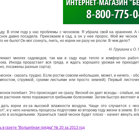
>
аду. В этом году у нас проблемы с чесноком. Я убрала свой на хранение. А
нок давно посадила. Приезжаем в сад, а он у нее пророс. Мой же чеснок 
о не было! Он мог сохнуть, гнить, но корни ни разу не росли. В чем дело?
Н. Грушина и О.
лекает многих садоводов, так как в саду еще тепло и комфортно работ
ока. Иногда прорастает вся гряда, и ждать хорошего урожая не приходит
но, посажены разные сорта).
еснок - сказать трудно. Если ростки совсем небольшие, может, и ничего, - об
постом, стружкой, сухими листьями или просто землей). Первый листочек
еснок погибает. Это происходит не сразу. Весной он дает всходы - слабые, 
е растения легко поражаются грибными болезнями. Затем быстро желтеют и 
дать корни из-за высокой влажности воздуха. Чаще это случается с чес
ел", и у него начались процессы подготовки ко второму году жизни в земле. В 
шло в холодильнике. Храниться такой чеснок будет плохо - начнет вянуть и
 в газете "Волшебная грядка" № 20 за 2013 год