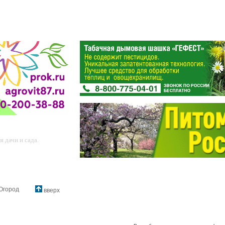
 дачи и сада.
Огород
вверх