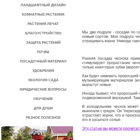
ЛАНДШАФТНЫЙ ДИЗАЙН
КОМНАТНЫЕ РАСТЕНИЯ
РАСТЕНИЯ ЛЕЧАТ
Мы две подруги - соседки по с
БЛАГОУСТРОЙСТВО
новым сортом. Моя подруга чес
отращивать корни. Никогда таког
ЗАЩИТА РАСТЕНИЙ
ПОЧВА
Ранняя посадка чеснока прив
ПОСАДОЧНЫЙ МАТЕРИАЛ
стимулирует прорастание чесн
только некоторые зубки (вероят
УДОБРЕНИЯ
Как будет зимовать проросший ч
ЭКОЛОГИЯ САДА
мульчирующим материалом (ком
вырастут новые.
ЮРИДИЧЕСКИЕ ВОПРОСЫ
Иногда бывает, что проросший ч
подмороженной верхушкой. Таки
ОБУЧЕНИЕ
В холодильнике чеснок может 
ДЛЯ ДУШИ
выкопали с грядок. Он "пересид
отрастают корни, что и произо
РАЗНОЕ ПОЛЕЗНОЕ
его и засыпьте солью.
Эту статью вы можете прочитать