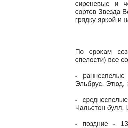
сиреневые и ч
сортов Звезда В
грядку яркой и 
По срокам соз
спелости) все со
- раннеспелые
Эльбрус, Этюд, 
- среднеспелы
Чальстон булл,
- поздние - 1