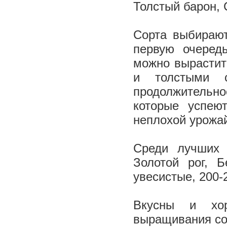
Толстый барон, 
Сорта выбирают
первую очеред
можно вырастит
и толстыми с
продолжительнос
которые успею
неплохой урожа
Среди лучших 
Золотой рог, 
увесистые, 200-
Вкусны и хор
выращивания сор