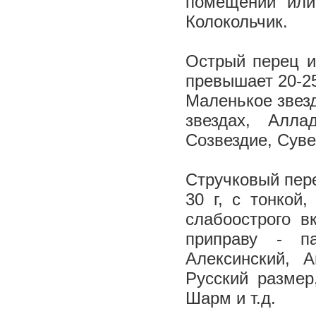
помещений или
Колокольчик.
Острый перец и
превышает 20-25
Маленькое звезд
звездах, Алла
Созвездие, Суве
Стручковый пер
30 г, с тонкой
слабоострого в
приправу - па
Алексинский, А
Русский размер
Шарм и т.д.