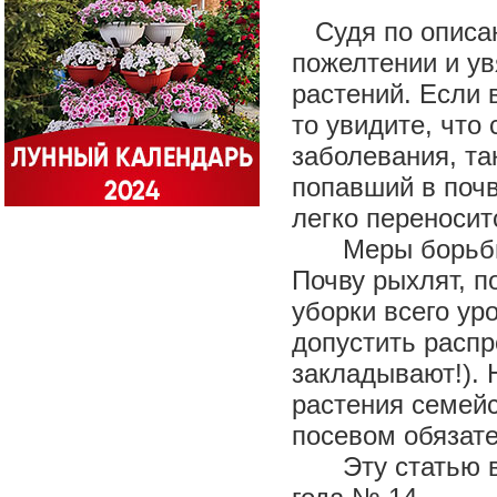
Судя по описани
пожелтении и ув
растений. Если 
то увидите, что
заболевания, та
попавший в почв
легко переносит
Меры борьбы:
Почву рыхлят, п
уборки всего ур
допустить распр
закладывают!). 
растения семейс
посевом обязат
Эту статью в