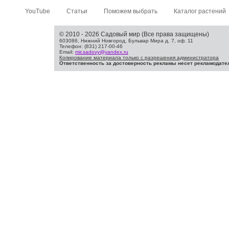
YouTube
Статьи
Поможем выбрать
Каталог растений
© 2010 - 2026 Садовый мир (Все права защищены)
603086, Нижний Новгород, Бульвар Мира д. 7, оф. 11
Телефон: (831) 217-00-46
Email:
mir.sadovy@yandex.ru
Копирование материала только с разрешения администратора
Ответственность за достоверность рекламы несет рекламодате