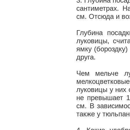
3. Глубина поса
сантиметрах. Н
см. Отсюда и во
Глубина посадк
луковицы, счит
ямку (бороздку)
друга.
Чем мельче лу
мелкоцветковы
луковицы у них 
не превышает 1
см. В зависимос
также у тюльпан