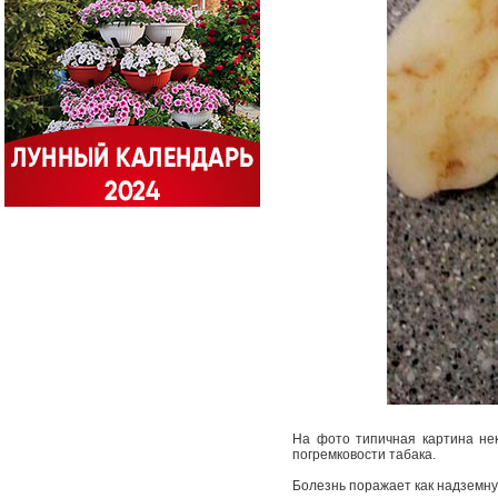
На фото типичная картина некр
погремковости табака.
Болезнь поражает как надземную