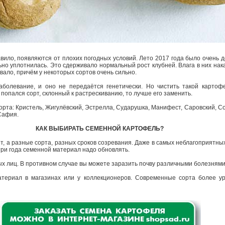
вило, появляются от плохих погодных условий. Лето 2017 года было очень 
льно уплотнилась. Это сдерживало нормальный рост клубней. Влага в них нака
вало, причём у некоторых сортов очень сильно.
аболевание, и оно не передаётся генетически. Но чистить такой картоф
 попался сорт, склонный к растрескиванию, то лучше его заменить.
орта: Кристель, Жигулёвский, Эстрелла, Сударушка, Манифест, Саровский, С
Сафия.
КАК ВЫБИРАТЬ СЕМЕННОЙ КАРТОФЕЛЬ?
т, а разные сорта, разных сроков созревания. Даже в самых неблагоприятны
 три года семенной материал надо обновлять.
ых лиц. В противном случае вы можете заразить почву различными болезням
атериал в магазинах или у коллекционеров. Современные сорта более у