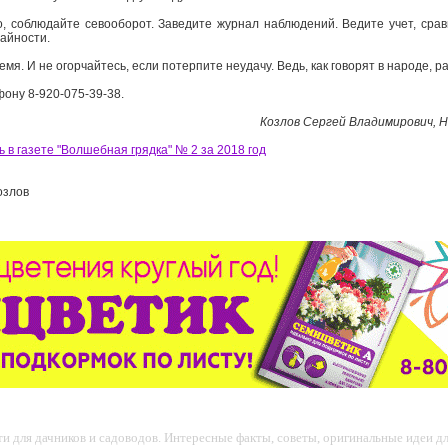
, соблюдайте севооборот. Заведите журнал наблюдений. Ведите учет, сра
жайности.
емя. И не огорчайтесь, если потерпите неудачу. Ведь, как говорят в народе, р
ону 8-920-075-39-38.
Козлов Сергей Владимирович, 
 в газете "Волшебная грядка" № 2 за 2018 год
озлов
 для дачников и садоводов. Интересные факты, советы, оригинальные идеи для