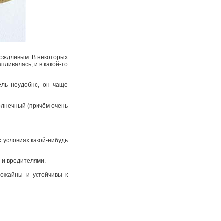
дождливым. В некоторых
пливалась, и в какой-то
ель неудобно, он чаще
олнечный (причём очень
х условиях какой-нибудь
и и вредителями.
рожайны и устойчивы к