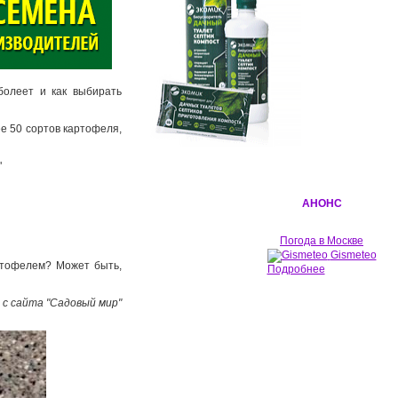
болеет и как выбирать
е 50 сортов кар­тофеля,
"
АНОНС
Погода в Москве
Gismeteo
артофелем? Может быть,
Подробнее
 с сайта "Садовый мир"