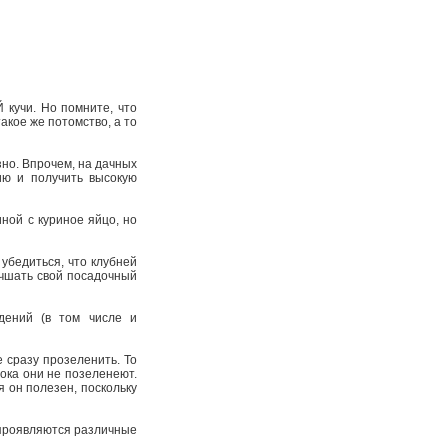
 кучи. Но помните, что
кое же потомство, а то
зно. Впрочем, на дачных
ию и получить высокую
ной с куриное яйцо, но
убедиться, что клубней
лучшать свой посадочный
дений (в том числе и
 сразу прозеленить. То
пока они не позеленеют.
 он полезен, поскольку
 проявляются различные