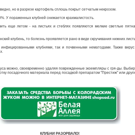
видно, но в разрезе картофель сплошь покрыт сетчатым некрозом.
40%. У пораженных клубней снижается крахмалистость.
ить еще летом - на листьях и стеблях появляются мелкие светлые пятна
.
нский клубень, то болезнь проявляется рано в виде скручивания нижних лист
к инфицированными клубнями, так и почвенными нематодами. Также вирус
х.
са можно, своевременно удаляя поврежденные экземпляры с гря-ды. Выбира
тку посадочного материала перед посадкой препаратом "Престиж" или друг
КЛУБНИ РАЗОРВАЛО!