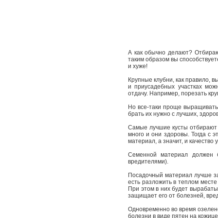
А как обычно делают? Отбираю
таким образом вы способствует
и хуже!
Крупные клубни, как правило, 
и приусадебных участках мож
отдачу. Например, порезать кр
Но все-таки проще выращивать
брать их нужно с лучших, здор
Самые лучшие кусты отбирают 
много и они здоровы. Тогда с э
материал, а значит, и качество
Семенной материал должен б
вредителями).
Посадочный материал лучше заг
есть разложить в теплом месте
При этом в них будет вырабаты
защищает его от болезней, вре
Одновременно во время озелене
болезни в виде пятен на кожице.