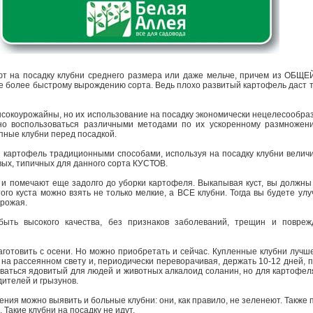
т на посадку клубни среднего размера или даже мельче, причем из ОБЩЕЙ
е более быстрому вырождению сорта. Ведь плохо развитый картофель даст та
высокоурожайны, но их использование на посадку экономически нецелесообра
но воспользоваться различными методами по их ускоренному размножен
упные клубни перед посадкой.
 картофель традиционными способами, используя на посадку клубни величи
овых, типичных для данного сорта КУСТОВ.
и помечают еще задолго до уборки картофеля. Выкапывая куст, вы должны 
того куста можно взять не только мелкие, а ВСЕ клубни. Тогда вы будете у
 урожая.
ыть высокого качества, без признаков заболеваний, трещин и повреж
отовить с осени. Но можно приобретать и сейчас. Купленные клубни лучше
 на рассеянном свету и, периодически переворачивая, держать 10-12 дней, 
ваться ядовитый для людей и животных алкалоид соланин, но для картофеля
дителей и грызунов.
ния можно выявить и больные клубни: они, как правило, не зеленеют. Также
 Такие клубни на посадку не идут.