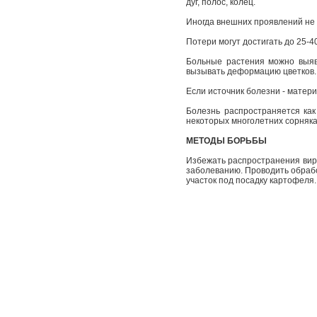
дуг, полос, колец.
Иногда внешних проявлений не 
Потери могут достигать до 25-
Больные растения можно выяв
вызывать деформацию цветков
Если источник болезни - матери
Болезнь распространяется ка
некоторых многолетних сорняка
МЕТОДЫ БОРЬБЫ
Избежать распространения виру
заболеванию. Проводить обрабо
участок под посадку картофеля.