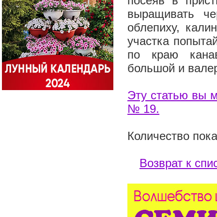
посеяв в прист
выращивать че
облепиху, кали
участка попытай
по краю канав
большой и вале
Эту статью вы м
№ 19.
Количество пока
Возврат к спи