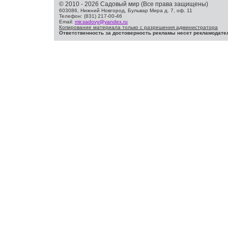
© 2010 - 2026 Садовый мир (Все права защищены)
603086, Нижний Новгород, Бульвар Мира д. 7, оф. 11
Телефон: (831) 217-00-46
Email:
mir.sadovy@yandex.ru
Копирование материала только с разрешения администратора
Ответственность за достоверность рекламы несет рекламодате