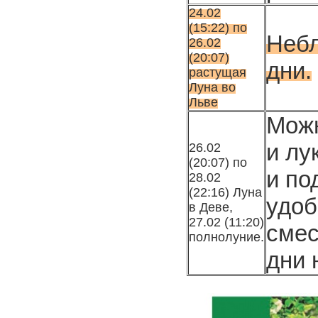
24.02
(15:22) по
Небл
26.02
(20:07)
дни.
расту­щая
Луна во
Льве
Можн
и лу
26.02
(20:07) по
и по
28.02
(22:16) Луна
удоб
в Деве,
27.02 (11:20)
смес
полнолуние.
дни 