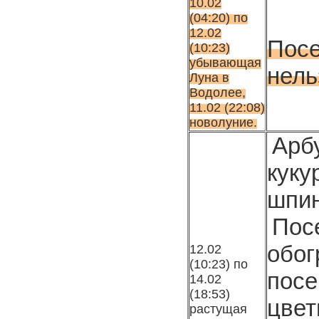
10.02
(04:20) по
12.02
Посе
(10:23)
убывающая
нель
Луна в
Водолее,
11.02 (22:08)
новолуние.
Арб
кук
шпин
Пос
обо
12.02
(10:23) по
пос
14.02
(18:53)
цвет
расту­щая