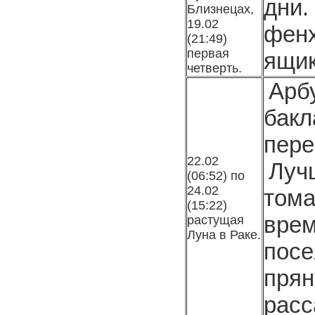
дни
Близнецах,
19.02
фенх
(21:49)
первая
ящик
четверть.
Арбу
бак
пере
22.02
Луч
(06:52) по
24.02
тома
(15:22)
вре
расту­щая
Луна в Раке.
посе
пря
расс