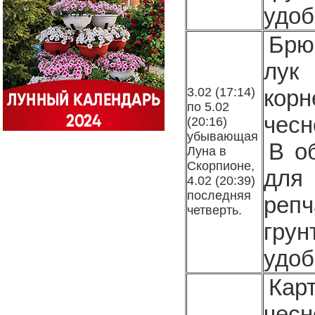
удоб
Брю
лук
3.02 (17:14)
корн
по 5.02
чесн
(20:16)
убывающая
В о
Луна в
Скорпионе,
для
4.02 (20:39)
последняя
реп
четверть.
грун
удоб
Кар
чесн