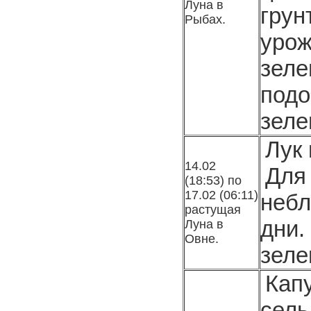
Луна в
грун
Рыбах.
урож
зел
подо
зеле
Лук 
14.02
Дл
(18:53) по
17.02 (06:11)
неб
расту­щая
дни
Луна в
Овне.
зеле
Кап
сель