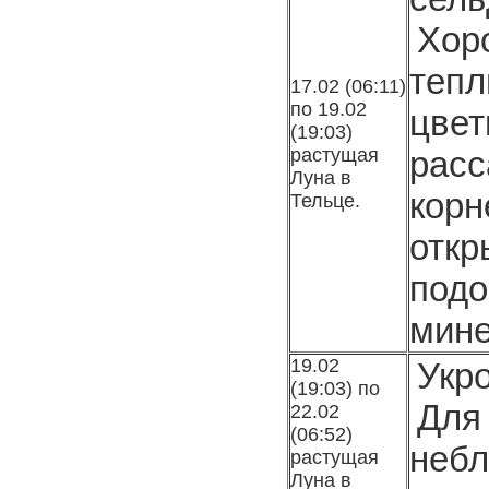
Хор
теп
17.02 (06:11)
по 19.02
цве
(19:03)
растущая
рас
Луна в
кор
Тельце.
отк
под
мине
19.02
Укро
(19:03) по
Дл
22.02
(06:52)
неб
растущая
Луна в