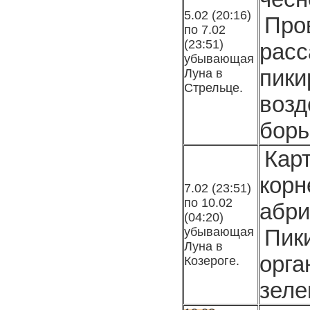
5.02 (20:16)
Про
по 7.02
(23:51)
расс
убывающая
пик
Луна в
Стрельце.
воз
борь
Кар
кор
7.02 (23:51)
по 10.02
абри
(04:20)
убывающая
Пи
Луна в
орг
Козероге.
зеле