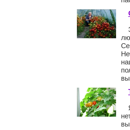
лю
Се
Не
на
по
вы
не
вы