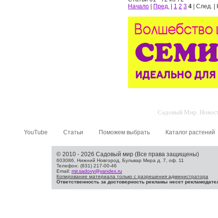
Начало
|
Пред.
|
1
2
3
4
| След. |
Садовый Мир. Новости
YouTube
Статьи
Поможем выбрать
Каталог растений
© 2010 - 2026 Садовый мир (Все права защищены)
603086, Нижний Новгород, Бульвар Мира д. 7, оф. 11
Телефон: (831) 217-00-46
Email:
mir.sadovy@yandex.ru
Копирование материала только с разрешения администратора
Ответственность за достоверность рекламы несет рекламодате