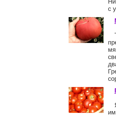
Ни
с 
пр
мя
св
дв
Гр
со
и