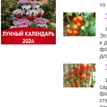
то
Эт
к 
фо
дл
с
фо
ст
па