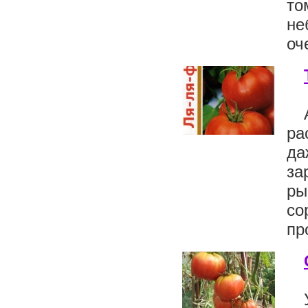
то
не
оч
ра
да
за
ры
со
пр