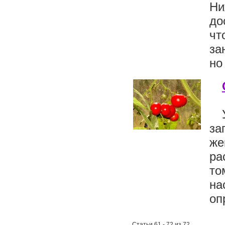
Ни
до
чт
за
но
за
же
ра
то
на
оп
Статьи 61 - 72 из 72