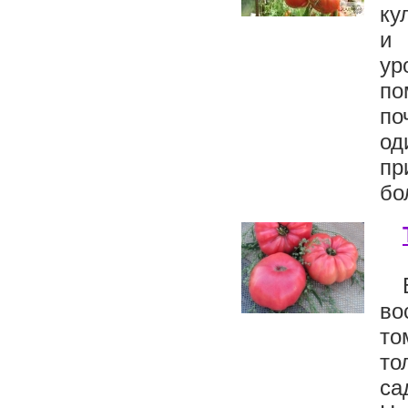
ку
и 
ур
по
по
од
пр
бо
во
то
то
са