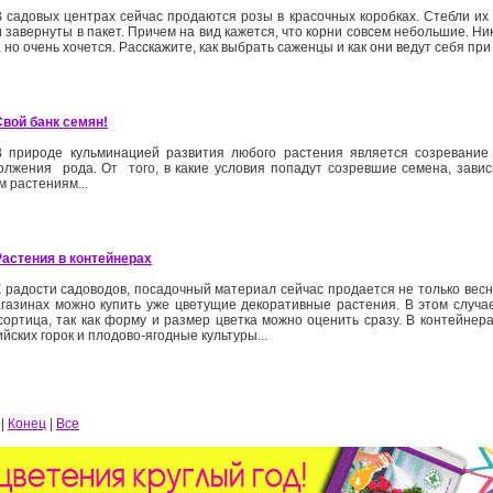
В садовых центрах сейчас продаются розы в красочных коробках. Стебли и
 завернуты в пакет. Причем на вид кажется, что корни совсем небольшие. Ни
 но очень хочется. Расскажите, как выбрать саженцы и как они ведут себя при
Свой банк семян!
В природе кульминацией развития любого растения является созревание 
олжения рода. От того, в какие условия попадут созревшие семена, завис
м растениям...
Растения в контейнерах
К радости садоводов, посадочный материал сейчас продается не только весно
газинах можно купить уже цветущие декоративные растения. В этом случа
сортица, так как форму и размер цветка можно оценить сразу. В контейне
йских горок и плодово-ягодные культуры...
|
Конец
|
Все