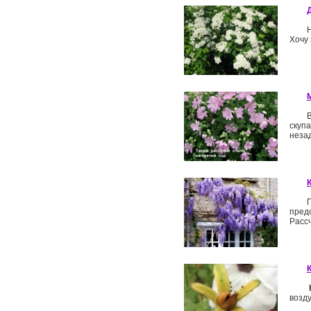
Хочу 
скуп
незад
пред
Рассч
возду