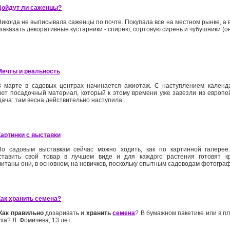
Дойдут ли саженцы?
Никогда не выписывала саженцы по почте. Покупала все на местном рынке, а 
заказать декоративные кустарники - спирею, сортовую сирень и чубушники (они
Мечты и реальность
В марте в садовых центрах начинается ажиотаж. С наступлением календ
ают посадочный материал, который к этому времени уже завезли из европей
ача: там весна действительно наступила...
Картинки с выставки
По садовым выставкам сейчас можно ходить, как по картинной галерее
ставить свой товар в лучшем виде и для каждого растения готовят к
итаны они, в основном, на новичков, поскольку опытным садоводам фотограф
Как хранить семена?
Как правильно
дозаривать и
хранить
семена
? В бумажном пакетике или в пл
ха? Л. Фомичева, 13 лет.