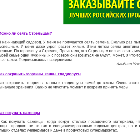
>
Можно ли сеять Стрельцам?
Я начинающий садовод. У меня не получается сеять семена. Сколько раз пыт
успешным. У меня даже укроп растет хилым. Этим летом сеяла анютины г
енные. По гороскопу я Стрелец. Прочитала, что Стрельцам нельзя сеять, мел
моей семье одни мужчины, и с посевом они возиться не будут. Может, я что-
ть о таком. Подписываюсь псевдонимом.
Альбина Уст
Как сохранить георгины. канны. гладиолусы
Как сохранить георгины, канны и гладиолусы зимой до весны. Очень часто
м начале хранения. Важно не упустить момент и вовремя принять меры.
Как покупать саженцы
Как покупать саженцы, когда вокруг столько посадочного материала, ч
нцы продают не только в специализированных садовых центрах, но и в
льших отделах универмагов и даже в продуктовых супермаркетах.