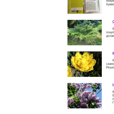
неку
букве
поку
долж
сажен
Решил