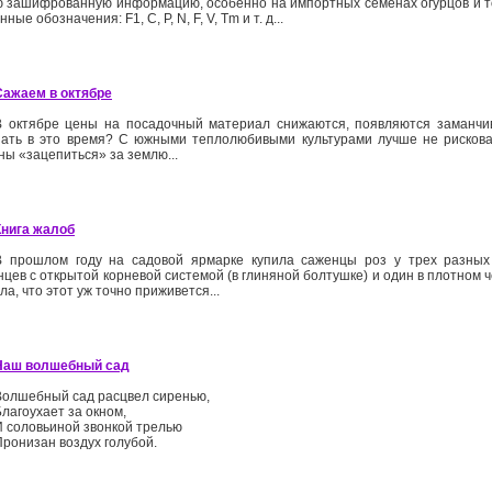
ю зашифрованную информацию, особенно на импортных семенах огурцов и т
нные обозначения: F1, C, P, N, F, V, Tm и т. д...
Сажаем в октябре
В октябре цены на посадочный материал снижаются, появляются заманчи
пать в это время? С южными теплолюбивыми культурами лучше не рискова
ны «зацепиться» за землю...
Книга жалоб
В прошлом году на садовой ярмарке купила саженцы роз у трех разных 
цев с открытой корневой системой (в глиняной болтушке) и один в плотном ч
а, что этот уж точно приживется...
Наш волшебный сад
Волшебный сад расцвел сиренью,
Благоухает за окном,
И соловьиной звонкой трелью
Пронизан воздух голубой.