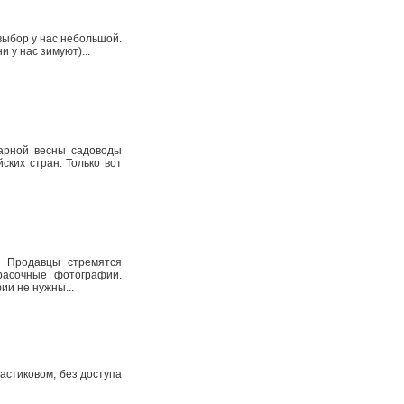
выбор у нас небольшой.
 у нас зимуют)...
арной весны садоводы
ских стран. Только вот
. Продавцы стремятся
расочные фотографии.
ии не нужны...
астиковом, без доступа