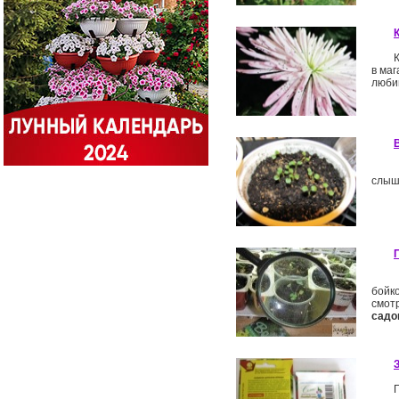
в ма
люби
слыши
бойк
смот
садо