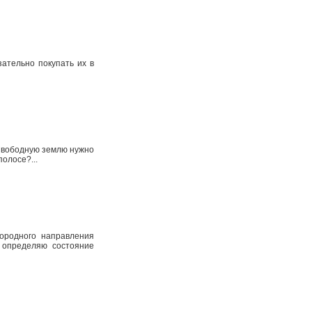
ательно покупать их в
 Свободную землю нужно
полосе?...
городного направления
 определяю состояние