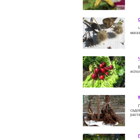
магаз
испол
садо
расте