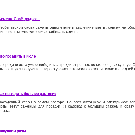
Семена. Своё, родное...
Чтобы весной снова сажать однолетние и двулетние цветы, совсем не обяз
ине, ведь можно уже сейчас собирать семена...
Что посадить в июле
В середине лета уже освободились грядки от раннеспелых овощных культур.
ьзовать для получения второго урожая. Что можно сажать в июле в Средней 
Как выходить больное растение
Посадочный сезон в самом разгаре. Во всех автобусах и электричках за
воды везут саженцы для посадки. Я садовод с большим стажем и сразу
ний...
Покупаем розы