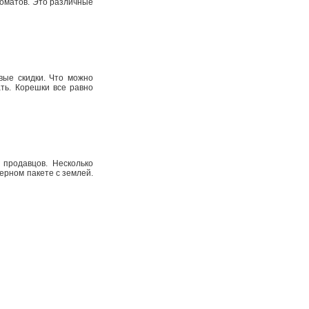
оматов. Это различные
вые скидки. Что можно
ть. Корешки все равно
продавцов. Несколько
ерном пакете с землей.