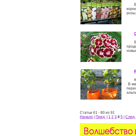
корни
розы,
прод
новы
В ма
пере
альпи
Статьи 61 - 80 из 91
Начало
|
Пред.
|
1
2
3
4
5
|
След.