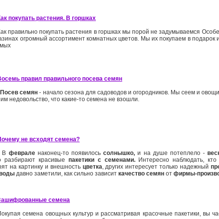
Как покупать растения. В горшках
Как правильно покупать растения в горшках мы порой не задумываемся Особ
газинах огромный ассортимент комнатных цветов. Мы их покупаем в подарок 
мых
Восемь правил правильного посева семян
Посев семян
- начало сезона для садоводов и огородников. Мы сеем и овощи
м недовольство, что какие-то семена не взошли.
Почему не всходят семена?
В
феврале
наконец-то появилось
солнышко,
и на душе потеплело -
вес
о разбирают красивые
пакетики с семенами.
Интересно наблюдать, кто 
рят на картинку и внешность
цветка
, других интересует только надежный
пр
воды
давно заметили, как сильно зависит
качество семян
от
фирмы-произв
Зашифрованные семена
Покупая семена овощных культур и рассматривая красочные пакетики, вы ча