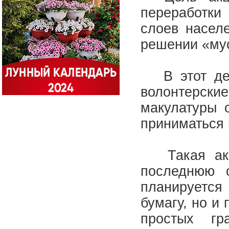
переработки
слоев насел
решении «му
В этот ден
волонтерс
макулатуры 
приниматься 
Такая акци
последнюю 
планируетс
бумагу, но и
простых г