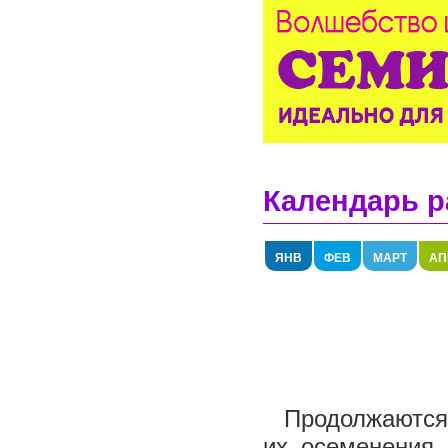
Календарь р
ЯНВ
ФЕВ
МАРТ
АП
Продолжаются 
их осеменения.