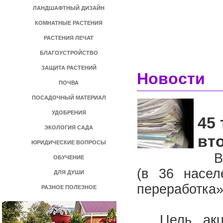
ЛАНДШАФТНЫЙ ДИЗАЙН
КОМНАТНЫЕ РАСТЕНИЯ
РАСТЕНИЯ ЛЕЧАТ
БЛАГОУСТРОЙСТВО
ЗАЩИТА РАСТЕНИЙ
Новости
ПОЧВА
ПОСАДОЧНЫЙ МАТЕРИАЛ
УДОБРЕНИЯ
45
ЭКОЛОГИЯ САДА
вт
ЮРИДИЧЕСКИЕ ВОПРОСЫ
В к
ОБУЧЕНИЕ
(в 36 насел
ДЛЯ ДУШИ
переработка
РАЗНОЕ ПОЛЕЗНОЕ
Цель акции