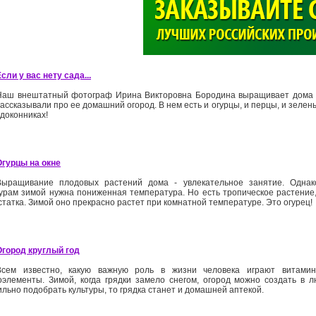
>
сли у вас нету сада...
Наш внештатный фотограф Ирина Викторовна Бородина выращивает дома 
ассказывали про ее домашний огород. В нем есть и огурцы, и перцы, и зелень,
одоконниках!
Огурцы на окне
Выращивание плодовых растений дома - увлекательное занятие. Однак
турам зимой нужна пониженная температура. Но есть тропическое растение
татка. Зимой оно прекрасно растет при комнатной температуре. Это огурец!
Огород круглый год
Всем известно, какую важную роль в жизни человека играют витами
оэлементы. Зимой, когда грядки замело снегом, огород можно создать в л
льно подобрать культуры, то грядка станет и домашней аптекой.