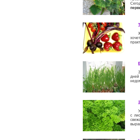
Сего
перв
хоче
практ
дней
недом
с ли
свеж
выращ