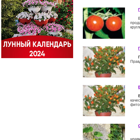
прод
круг
Правд
каче
фито
нрав