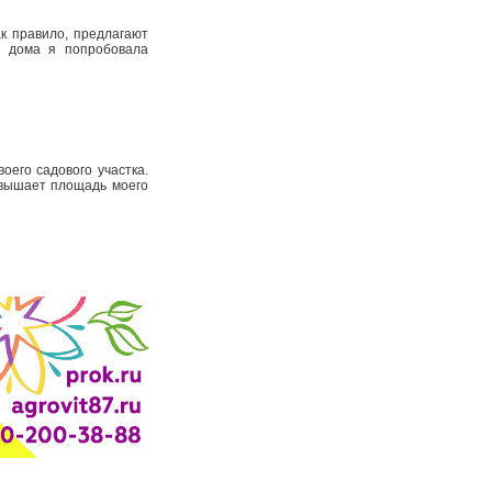
ак правило, предлагают
бя дома я попробовала
оего садового участка.
евышает площадь моего