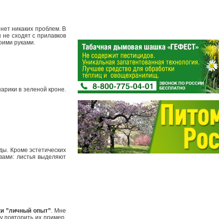
 нет никаких проблем. В
 не сходят с прилавков
воими руками.
арики в зеленой кроне.
ды. Кроме эстетических
вами: листья выделяют
ки ”личный опыт”
. Мне
огу повторить их пример.