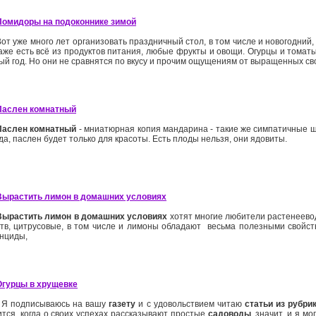
Помидоры на подоконнике зимой
Вот уже много лет организовать праздничный стол, в том числе и новогодний,
аже есть всё из продуктов питания, любые фрукты и овощи. Огурцы и томаты
лый год. Но они не сравнятся по вкусу и прочим ощущениям от выращенных с
Паслен комнатный
Паслен комнатный
- мниатюрная копия мандарина - такие же симпатичные ш
а, паслен будет только для красоты. Есть плоды нельзя, они ядовиты.
Вырастить лимон в домашних условиях
Вырастить лимон в домашних условиях
хотят многие любители растенеево
ств, цитрусовые, в том числе и лимоны обладают весьма полезными свойст
нциды,
Огурцы в хрущевке
Я подписываюсь на вашу
газету
и с удовольствием читаю
статьи из рубри
ится, когда о своих успехах рассказывают простые
садоводы
, значит, и я м