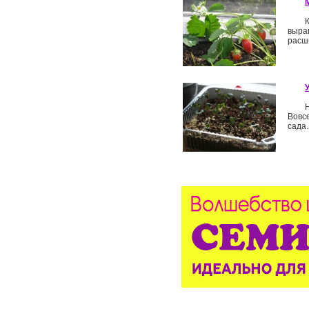
выра
расши
Вовс
сада..