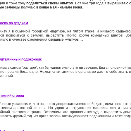
дня я тоже хочу
поделиться своим опытом
. Вот уже три года я
выращиваю о
ые зеленцы
получаю
в конце мая - начале июня
.
Тоска по грядкам
Живу я в обычной городской квартире, на пятом этаже, и никакого сада-ого
тся повозиться с землей, вырастить что-то, кроме комнатных цветов. Во
икую в качестве озеленения овощные культуры....
Витаминный подоконник
Зима в самом “разгаре”, как бы удивительно это ни звучало. Два с половиной
 не прошли бесследно. Нехватка витаминов в организме дает о себе знать в
оганий...
Зимний огород
Ученые установили, что осеннюю депрессию можно победить, если начинать 
сточком ароматной зелени. Но укроп и петрушка из магазина почти ничем
айший листочек с грядки. Вспомним, что пряности нетрудно вырастить дом
ивать круглый год. Их яркая зелень очень украшает подоконники и тоже под