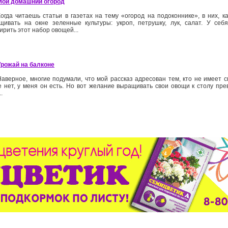
Мой домашний огород
Когда читаешь статьи в газетах на тему «огород на подоконнике», в них, к
щивать на окне зеленные культуры: укроп, петрушку, лук, салат. У се
рить этот набор овощей...
Урожай на балконе
Наверное, многие подумали, что мой рассказ адресован тем, кто не имеет св
е нет, у меня он есть. Но вот желание выращивать свои овощи к столу пр
.