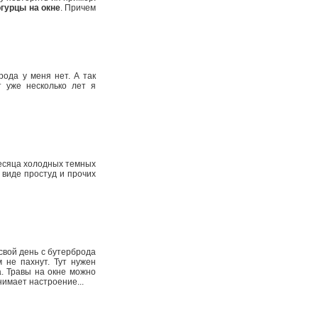
гурцы на окне
. Причем
рода у меня нет. А так
т уже несколько лет я
 месяца холодных темных
 виде простуд и прочих
свой день с бутерброда
 не пахнут. Тут нужен
а. Травы на окне можно
нимает настроение...