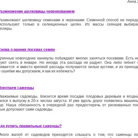
Анна 
Размножение шелковицы черенкованием
Размножают шелковицу семенами и черенками. Семенной способ не переда
используют только в селекционных целях. Из массы сеянцев выбир
мпляры.
Снова о ранних посевах семян
Длинные новогодние каникулы побуждают многих заняться посевами. Есть н
туют сеять в январе. Но иногда эта рассада не радует. Она либо гибнет 
гивается: и вместо крепкой рассады получаются хилые кустики, и их приход
 ошибки мы допускаем, и как их избежать?
Покупаем саженцы
Уважаемые садоводы, близится время посадки плодовых деревьев и ягодны
вился к выпуску в 20-х числах августа. И уже вдоль дорог появились маши
тур. Наша обязанность в очередной раз предостеречь от рискованных пок
рые допускают сами садоводы.
Где купить правильные саженцы?
Много жалоб от садоводов приходится слышать о том, что саженцы пог