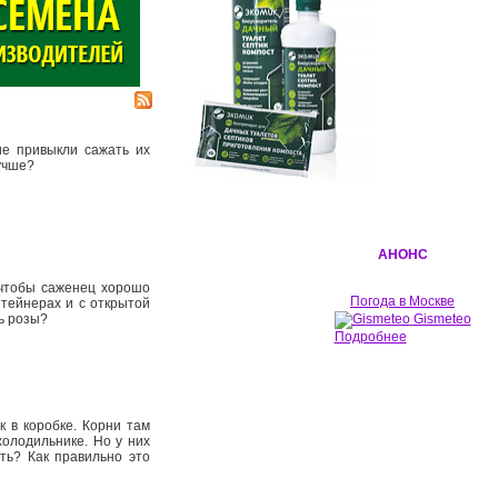
ие привыкли сажать их
лучше?
АНОНС
 чтобы саженец хорошо
Погода в Москве
нтейнерах и с открытой
ть розы?
Gismeteo
Подробнее
к в коробке. Корни там
холодильнике. Но у них
ть? Как правильно это