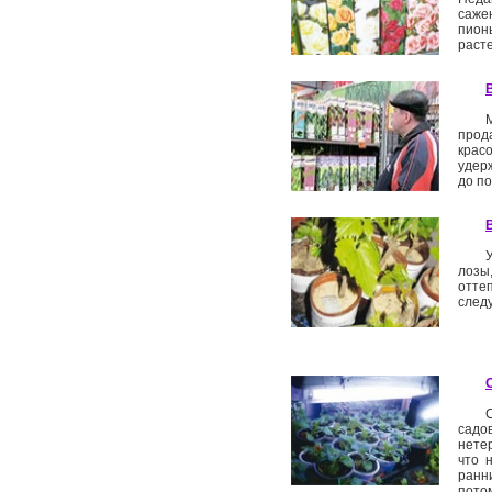
саже
пион
раст
прода
крас
удер
до по
лозы,
отте
следу
садо
нете
что 
ранни
пото