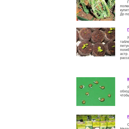
полк
купит
До по
табле
пету
погиб
астр
расса
обхо
чтоб
Неда