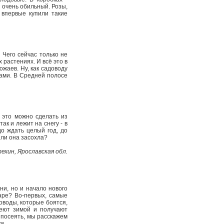
 очень обильный. Розы,
 впервые купили такие
 Чего сейчас только не
 растениях. И всё это в
жаев. Ну, как садоводу
ками. В Средней полосе
, это можно сделать из
ак и лежит на снегу - в
до ждать целый год, до
или она засохла?
техин, Ярославская обл.
ни, но и начало нового
варе? Во-первых, самые
оводы, которые боятся,
сеют зимой и получают
 посеять, мы расскажем
и.