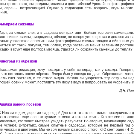
нцы крыжовника, смородины, малины и даже яблони! Урожай на фотографиях
ы, сирень ­ потрясающие! Однако у садоводов есть вопросы, ведь многие
ения.
Выбираем саженцы
Март, за окнами снег, а в садовых центрах идет бойкая торговля саженцами.
ют: вишни, сливы, смородины, яблони, не говоря уже о цветах и декоративных
очных упаковках с аппетитными фотографиями спелых плодов и обильных уро
жаться от такой покупки, тем более, когда растение манит зелеными росточ
садки в грунт еще полтора месяца. Удастся ли сохранить саженцы до тепла?
Виноград из обрезков
Уважаемая редакция, хочу посадить у себя виноград, как у соседа. Говорят
 что осталась после обрезки. Вчера был у соседа на даче. Обрезанная лоза т
пель снег растаял, и ее стало видно. Можно ли укоренять эту лозу или на
ющей осени? Может, поставить эту лозу в воду и попробовать ее укоренить, 
Д.Н. По
Ошибки ранних посевов
С Новым годом, дорогие садоводы! Для кого-то это не только праздничные д
вого сезона: еще осенью купили семена и готовы сеять. Кто же сеет в ян
рпеливые, кто хочет быстрее увидеть результат. Во-вторых, начинающие сад
не успеют. В-третьих, самые опытные садоводы, которые не первый год 
й урожай и цветение. Мы не зря начали разговор с того, КТО сеет рано (ЧТО
м). Дело в том, что неопытные и торопливые садоводы часто допускают ошибк