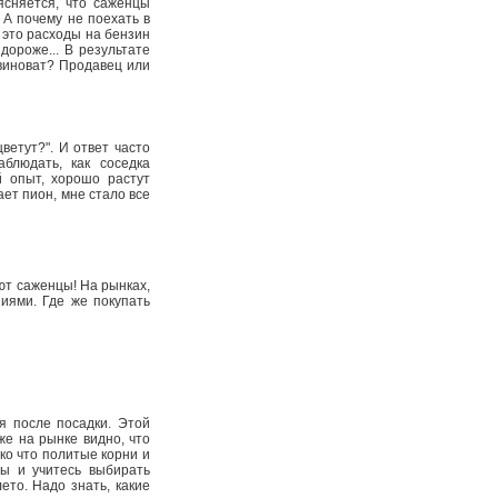
ясняется, что саженцы
 А почему не поехать в
 это расходы на бензин
дороже... В результате
 виноват? Продавец или
ветут?". И ответ часто
блюдать, как соседка
й опыт, хорошо растут
ает пион, мне стало все
ют саженцы! На рынках,
иями. Где же покупать
я после посадки. Этой
же на рынке видно, что
ко что политые корни и
вы и учитесь выбирать
ето. Надо знать, какие