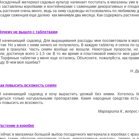
Посадочный материал садовых культур начинает поступать в магазины уже в
и заставлены коробками и контейнерами с саженцами декоративных и плодо
ь растения очень много, ведь за зиму садоводы истосковались по любимому д
садки саженцев еще далеко ­ как минимум два месяца. Как содержать растени
Почему не вышло с таблетками
Я начинающий садовод. Для выращивания рассады мне посоветовали в маг
тки. Но у меня с ними ничего не получилось. В каждую таблетку я сеяла по 
нии в гранулах. Часть семян вообще не взошли. Некоторые проросли, н
ли, достигнув всего 1-1,5 см. В то же время в пластиковой емкости мне уда
. Торфяные таблетки у меня еще остались. Объясните, пожалуйста, как прав
ду. В чем моя ошибка?
Н. Д
Как повысить всхожесть семян
Я начинающий садовод и хочу вырастить урожай без химии. Хотелось б
диться только натуральными препаратами. Какие народные средства есть
ы повысить их всхожесть.
Маргарита К., вопрос
Растение в коробке
Сейчас в магазинах большой выбор посадочного материала в коробках с кр
вно таким образом продавали только декоративные культуры, теперь и п