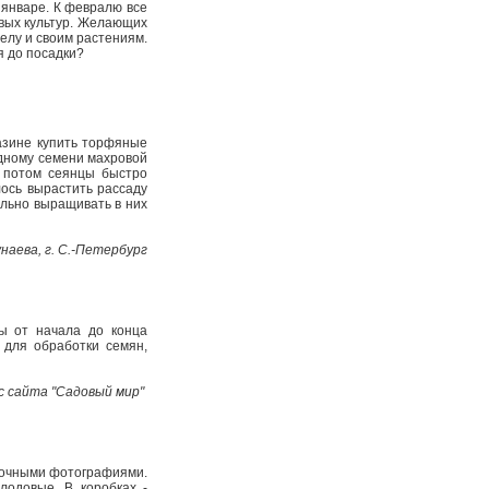
 январе. К февралю все
вых культур. Желающих
елу и своим растениям.
я до посадки?
азине купить торфяные
одному семени махровой
о потом сеянцы быстро
лось вырастить рассаду
ильно выращивать в них
унаева, г. С.-Петербург
ы от начала до конца
 для обработки семян,
 с сайта "Садовый мир"
асочными фотографиями.
лодовые. В коробках ­