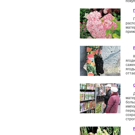
поку
расп
мате
прижи
ягод
саже
ягоды
оттае
мате
боль
импор
пере
сохр
строг