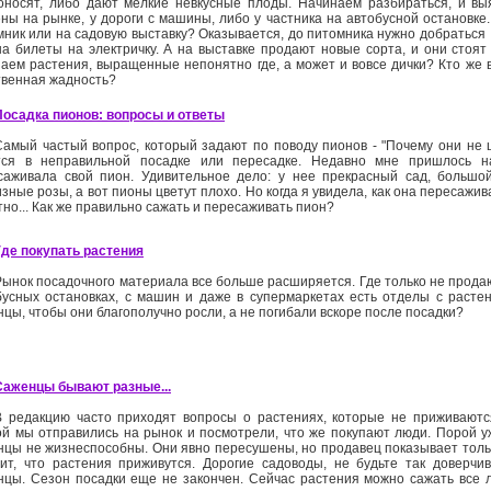
оносят, либо дают мелкие невкусные плоды. Начинаем разбираться, и вы
ены на рынке, у дороги с машины, либо у частника на автобусной остановке.
мник или на садовую выставку? Оказывается, до питомника нужно добраться ­
на билеты на электричку. А на выставке продают новые сорта, и они стоят 
паем растения, выращенные непонятно где, а может и вовсе дички? Кто же
венная жадность? ­
Посадка пионов: вопросы и ответы
Самый частый вопрос, который задают по поводу пионов -­ "Почему они не ц
тся в неправильной посадке или пересадке. Недавно мне пришлось на
саживала свой пион. Удивительное дело: у нее прекрасный сад, большо
зные розы, а вот пионы цветут плохо. Но когда я увидела, как она пересажив
но... Как же правильно сажать и пересаживать пион?
Где покупать растения
Рынок посадочного материала все больше расширяется. Где только не прода
бусных остановках, с машин и даже в супермаркетах есть отделы с растен
цы, чтобы они благополучно росли, а не погибали вскоре после посадки?
Саженцы бывают разные...
В редакцию часто приходят вопросы о растениях, которые не приживаютс
ой мы отправились на рынок и посмотрели, что же покупают люди. Порой у
нцы не жизнеспособны. Они явно пересушены, но продавец показывает толь
рит, что растения приживутся. Дорогие садоводы, не будьте так доверчи
нцы. Сезон посадки еще не закончен. Сейчас растения можно сажать все л