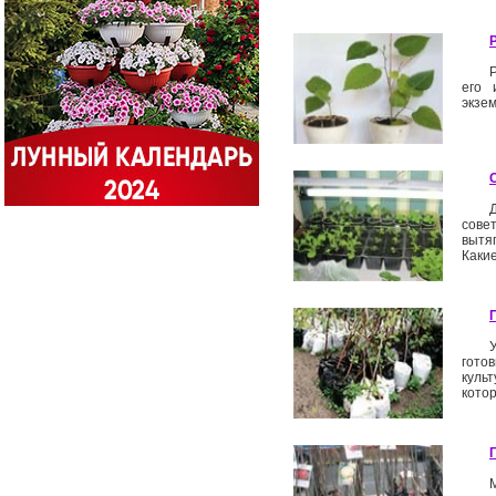
его 
экзе
сове
вытя
Какие
гото
куль
кото