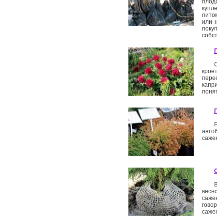
плод
купл
пито
или 
поку
собст
крое
пере
капри
понят
авто
сажен
весн
саже
гово
саже