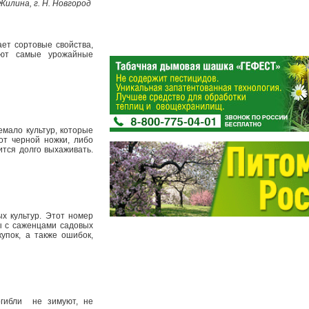
Жилина, г. Н. Новгород
ет сортовые свойства,
ают самые урожайные
емало культур, которые
от черной ножки, либо
ится долго выхаживать.
х культур. Этот номер
ны с саженцами садовых
упок, а также ошибок,
ибли ­ не зимуют, не