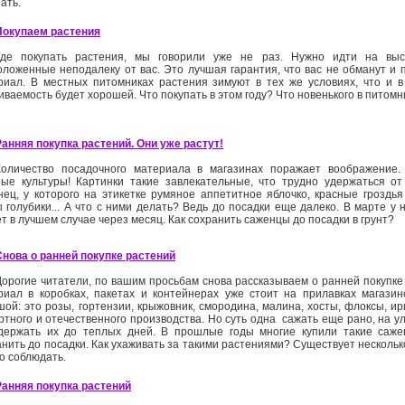
пать.
Покупаем растения
Где покупать растения, мы говорили уже не раз. Нужно идти на выс
оложенные неподалеку от вас. Это лучшая гарантия, что вас не обманут и
риал. В местных питомниках растения зимуют в тех же условиях, что и в 
ваемость будет хорошей. Что покупать в этом году? Что новенького в питом
Ранняя покупка растений. Они уже растут!
Количество посадочного материала в магазинах поражает воображение.
ные культуры! Картинки такие завлекательные, что трудно удержаться от
нец, у которого на этикетке румяное аппетитное яблочко, красные гроздь
 голубики... А что с ними делать? Ведь до посадки еще далеко. В марте у н
т в лучшем случае через месяц. Как сохранить саженцы до посадки в грунт?
Снова о ранней покупке растений
Дорогие читатели, по вашим просьбам снова рассказываем о ранней покупк
риал в коробках, пакетах и контейнерах уже стоит на прилавках магазин
шой: это розы, гортензии, крыжовник, смородина, малина, хосты, флоксы, и
тного и отечественного производства. Но суть одна ­ сажать еще рано, на ул
держать их до теплых дней. В прошлые годы многие купили такие саже
анить до посадки. Как ухаживать за такими растениями? Существует нескольк
о соблюдать.
Ранняя покупка растений