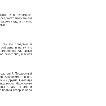
тавки и в питомники,
 предложат зимостойкий
вашем саду, а значит,
никах?
 Есть все плодовые и
 соблазна и не купить
я смородины или сизые
ас лежит снег, и земля
е растений. Посадочный
ов. Ассортимент очень
рисы и другие. Саженцы
ице мороз. Надо как-­то
нцы и, увы, не смогли
о правил, которые надо