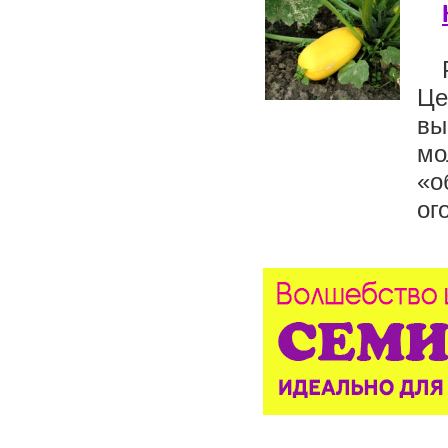
Це
вы
мо
«
ог