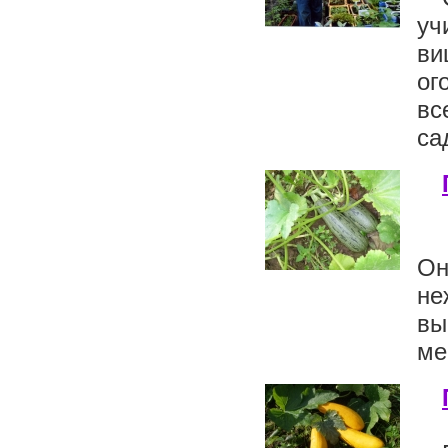
уч
ви
ог
вс
сад
Он
не
вы
ме