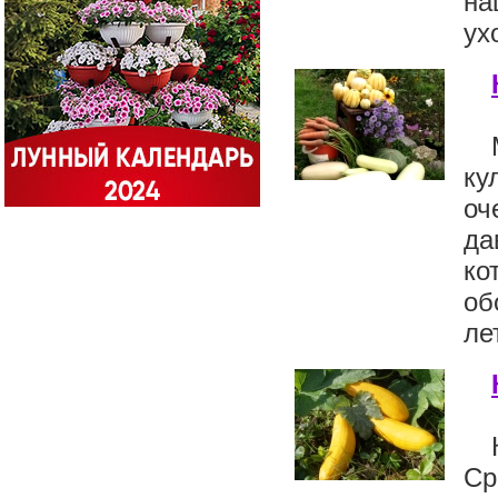
на
ух
ку
оч
да
ко
об
ле
Ср