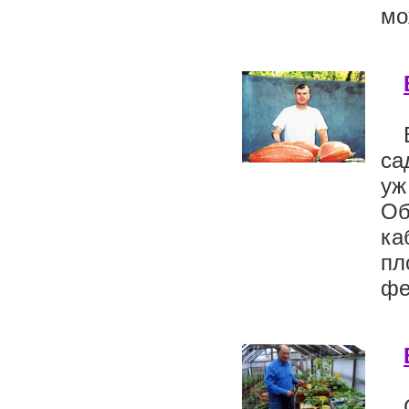
мо
са
уж
Об
ка
пл
фе