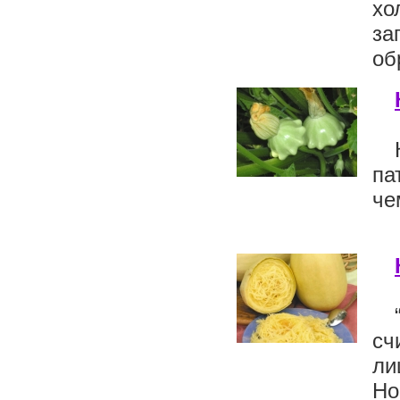
хо
за
об
па
че
сч
ли
Но