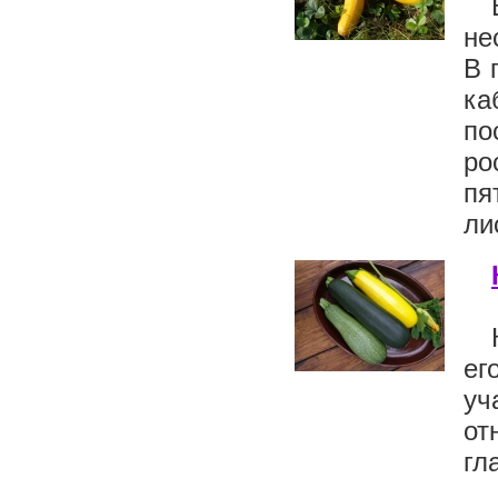
не
В 
ка
по
ро
пя
ли
ег
у
от
гл