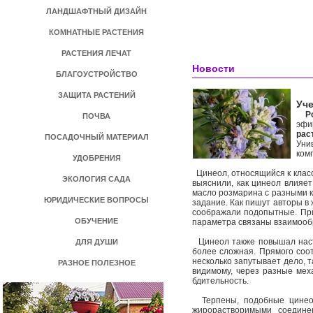
ЛАНДШАФТНЫЙ ДИЗАЙН
КОМНАТНЫЕ РАСТЕНИЯ
РАСТЕНИЯ ЛЕЧАТ
Новости
БЛАГОУСТРОЙСТВО
ЗАЩИТА РАСТЕНИЙ
Уче
Р
ПОЧВА
эфи
рас
ПОСАДОЧНЫЙ МАТЕРИАЛ
Уни
ком
УДОБРЕНИЯ
Цинеол, относящийся к класс
ЭКОЛОГИЯ САДА
выяснили, как цинеол влияе
масло розмарина с разными к
ЮРИДИЧЕСКИЕ ВОПРОСЫ
задание. Как пишут авторы в 
соображали подопытные. При
ОБУЧЕНИЕ
параметра связаны взаимообра
Цинеол также повышал настр
ДЛЯ ДУШИ
более сложная. Прямого соо
несколько запутывает дело, т
РАЗНОЕ ПОЛЕЗНОЕ
видимому, через разные мех
бдительность.
Терпены, подобные цинеолу
жирорастворимыми соедине