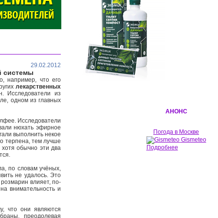
29.02.2012
й системы
о, например, что его
других
лекарственных
н. Исследователи из
ле, одном из главных
АНОНС
шалфее. Исследователи
авали нюхать эфирное
Погода в Москве
гали выполнить некое
Gismeteo
ло терпена, тем лучше
Подробнее
 хотя обычно эти два
тся.
а, по словам учёных,
вить не удалось. Это
 розмарин влияет, по-
 на внимательность и
у, что они являются
браны, преодолевая