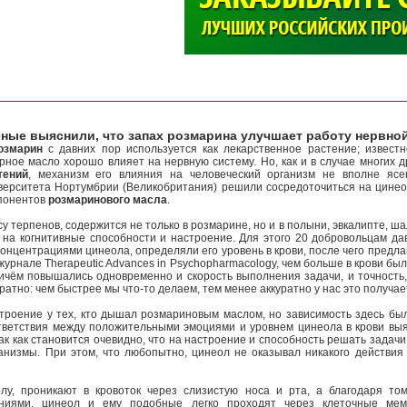
>
ные выяснили, что запах розмарина улучшает работу нервно
озмарин
с давних пор используется как лекарственное растение; известн
рное масло хорошо влияет на нервную систему. Но, как и в случае многих 
тений
, механизм его влияния на человеческий организм не вполне ясе
верситета Нортумбрии (Великобритания) решили сосредоточиться на цинео
понентов
розмаринового масла
.
у терпенов, содержится не только в розмарине, но и в полыни, эвкалипте, 
т на когнитивные способности и настроение. Для этого 20 добровольцам д
онцентрациями цинеола, определяли его уровень в крови, после чего предла
журнале Therapeutic Advances in Psychopharmacology, чем больше в крови бы
чём повышались одновременно и скорость выполнения задачи, и точность,
тно: чем быстрее мы что-то делаем, тем менее аккуратно у нас это получае
оение у тех, кто дышал розмариновым маслом, но зависимость здесь был
тветствия между положительными эмоциями и уровнем цинеола в крови выя
ак как становится очевидно, что на настроение и способность решать задачи
анизмы. При этом, что любопытно, цинеол не оказывал никакого действия
, проникают в кровоток через слизистую носа и рта, а благодаря том
ниями, цинеол и ему подобные легко проходят через клеточные мем