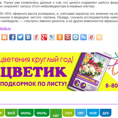
р. Ранее уже появлялись данные о том, что цинеол подавляет работу фе
он сохраняет запасы этого нейромедиатора в нервных клетках.
5–45% эфирного масла розмарина, и, учитывая характер его влияния на не
ение в медицине чистого терпена. Правда, сначала исследователям нужн
и наблюдали, — «заслуга» именно цинеола, а не других компонентов эфирных
lenta.ru
Р
МАЙ
ИЮНЬ
ИЮЛЬ
СЕН
ОКТ
НОЯ
ДЕК
АВГ