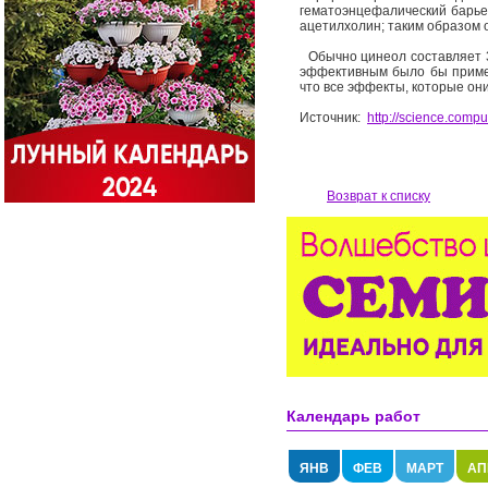
гематоэнцефалический барье
ацетилхолин; таким образом 
Обычно цинеол составляет 3
эффективным было бы примен
что все эффекты, которые он
Источник:
http://science.compu
Возврат к списку
Календарь работ
ЯНВ
ФЕВ
МАРТ
АП