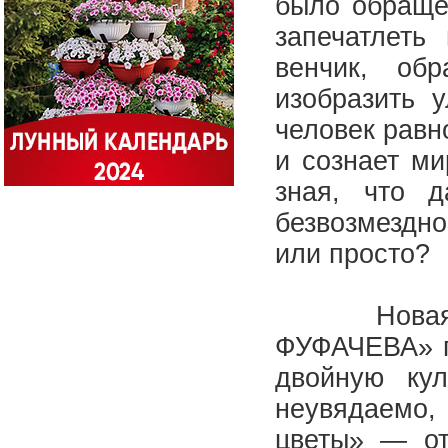
было обращен
запечатлеть
венчик, об
изобразить у
человек равн
и сознает ми
зная, что 
безвозмездно
или просто?
Новая вы
ФУФАЧЕВА» п
двойную ку
неувядаемо,
цветы» — от