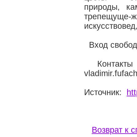
природы, ка
трепещуще
искусствовед
Вход свобод
Контакты 
vladimir.fufa
Источник:
ht
Возврат к с