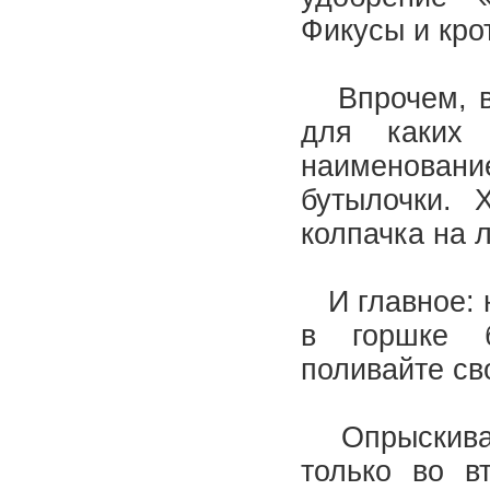
Фикусы и кро
Впрочем, вы
для каких 
наименован
бутылочки. 
колпачка на 
И главное: н
в горшке б
поливайте св
Опрыскивани
только во в