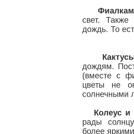
Фиалка
свет. Также
дождь. То ес
Кактус
дождям. Пос
(вместе с ф
цветы не о
солнечными 
Колеус и
рады солнцу
более яркими