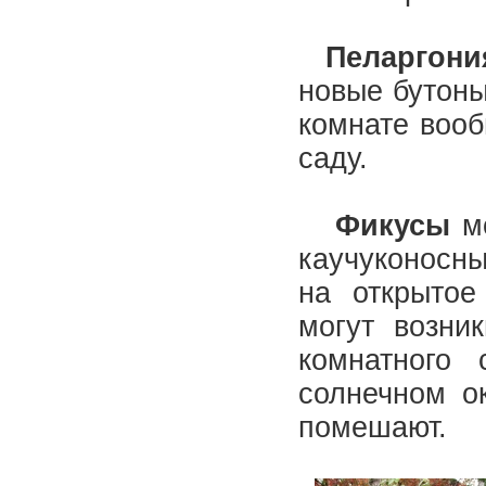
Пеларгони
новые бутоны
комнате вооб
саду.
Фикусы
мо
каучуконосны
на открытое
могут возни
комнатного
солнечном о
помешают.