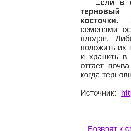
Е
сли в 
терновы
косточки.
Лу
семенами ос
плодов. Либ
положить их 
и хранить в 
оттает почва
когда тернов
Источник:
ht
Возврат к с