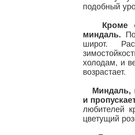
подобный уро
Кроме сли
миндаль.
По
широт. Ра
зимостойко
холодам, и в
возрастает.
Миндаль, п
и пропускае
любителей к
цветущий роз