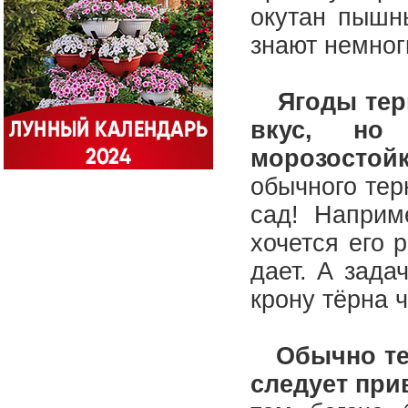
окутан пышн
знают немног
Ягоды терн
вкус, но
морозостойк
обычного тер
сад! Наприм
хочется его 
дает. А зада
крону тёрна 
Обычно терн
следует при