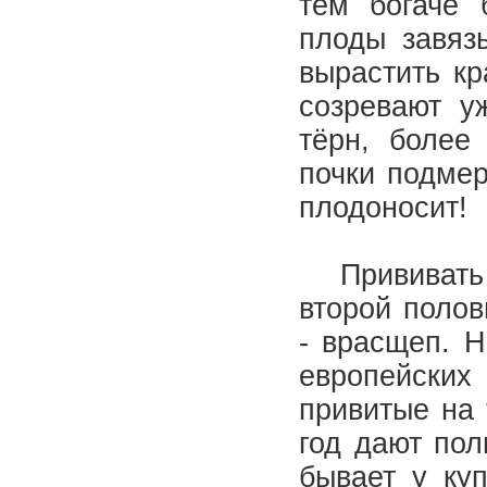
тем богаче 
плоды завяз
вырастить кр
созревают у
тёрн, более
почки подмер
плодоносит!
Прививать с
второй полов
- врасщеп. Н
европейских
привитые на 
год дают пол
бывает у ку