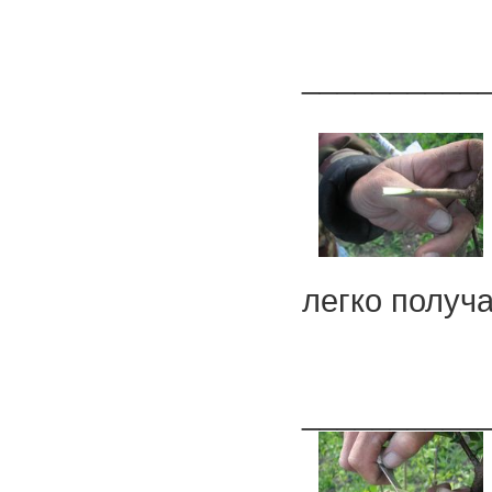
__________
легко получа
__________