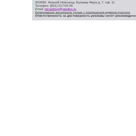
603086, Нижний Новгород, Бульвар Мира д. 7, оф. 11
Телефон: (831) 217-00-46
Email:
mir.sadovy@yandex.ru
Копирование материала только с разрешения администратора
Ответственность за достоверность рекламы несет рекламодате