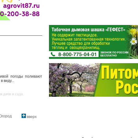
ливой погоды поливают
 виду...
 дачи и сада.
Огород
вверх