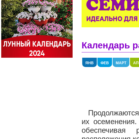
Календарь р
ЯНВ
ФЕВ
МАРТ
АП
Продолжаются 
их осеменения.
обеспечивая 
расположения ко