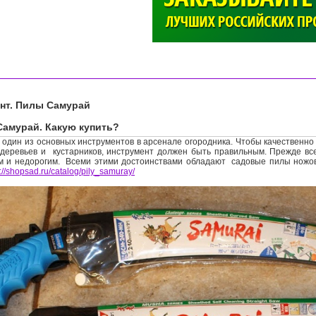
>
нт. Пилы Самурай
Самурай. Какую купить?
 один из основных инструментов в арсенале огородника. Чтобы качественн
деревьев и кустарников, инструмент должен быть правильным. Прежде вс
ым и недорогим. Всеми этими достоинствами обладают садовые пилы ножо
s://shopsad.ru/catalog/pily_samuray/