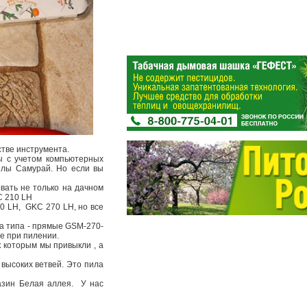
стве инструмента.
ы с учетом компьютерных
илы Самурай. Но если вы
ать не только на дачном
C 210 LH
0 LH, GKC 270 LH, но все
ва типа - прямые GSM-270-
е при пилении.
к которым мы привыкли , а
 высоких ветвей. Это пила
газин Белая аллея. У нас