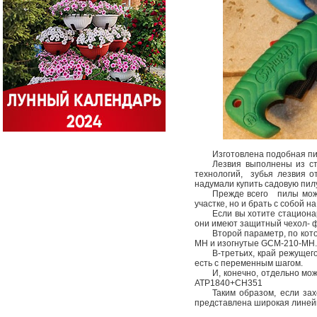
Изготовлена подобная пи
Лезвия выполнены из ст
технологий, зубья лезвия о
надумали купить садовую пилу
Прежде всего пилы можн
участке, но и брать с собой 
Если вы хотите стацион
они имеют защитный чехол- ф
Второй параметр, по кот
MH и изогнутые GCM-210-MH. 
В-третьих, край режущег
есть с переменным шагом.
И, конечно, отдельно мо
АТР1840+СН351
Таким образом, если за
представлена широкая линейк