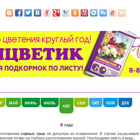
Р
МАЙ
ИЮНЬ
ИЮЛЬ
СЕН
ОКТ
НОЯ
ДЕК
АВГ
В саду
ичтожению
сорных трав
, не допуская их осеменения. В случае засушливой
нение почвы на глубину расположения корней. Необходимо иметь в виду...