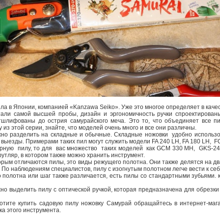
ла в Японии, компанией «Kanzawa Seiko». Уже это многое определяет в каче
али самой высшей пробы, дизайн и эргономичность ручки спроектирован
тшлифованы до острия самурайского меча. Это то, что объединяет все п
 из этой серии, знайте, что моделей очень много и все они различны.
о разделить на складные и обычные. Складные ножовки удобно использов
на выезды. Примерами таких пил могут служить модели FA 240 LH, FA 180 LH, F
арную пилу, то для вас множество таких моделей как GCM 330 MH, GKS-24
утляр, в котором также можно хранить инструмент.
орым отличаются пилы, это виды режущего полотна. Они также делятся на д
По наблюдениям специалистов, пилу с изогнутым полотном легче вести к себ
о полотна или шаг также различается, есть пилы со стандартными зубьями. 
жно выделить пилу с оптической ручкой, которая предназначена для обрезки
хотите купить садовую пилу ножовку Самурай обращайтесь в интернет-ма
а этого инструмента.