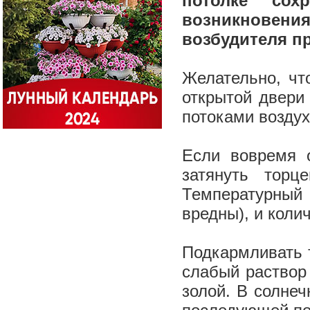
потолке сох
возникновен
возбудителя пр
Желательно, чт
открытой двери 
потоками возду
Если вовремя о
затянуть торц
Температурный
вредны), и кол
Подкармливать т
слабый раствор
золой. В солнеч