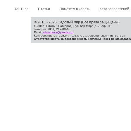
YouTube
Статьи
Поможем выбрать
Каталог растений
© 2010 - 2026 Садовый мир (Все права защищены)
603086, Нижний Новгород, Бульвар Мира д. 7, оф. 11
Телефон: (831) 217-00-46
Email:
mir.sadovy@yandex.ru
Копирование материала только с разрешения администратора
Ответственность за достоверность рекламы несет рекламодате