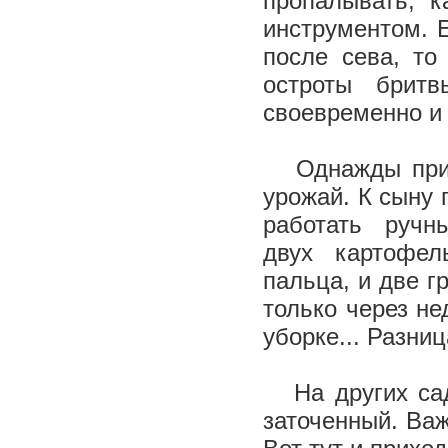
пропалывать, к
инструментом. 
после сева, то
остроты брит
своевременно и 
Однажды пришл
урожай. К сыну 
работать ручн
двух картофел
пальца, и две 
только через н
уборке... Разниц
На других садо
заточенный. Важ