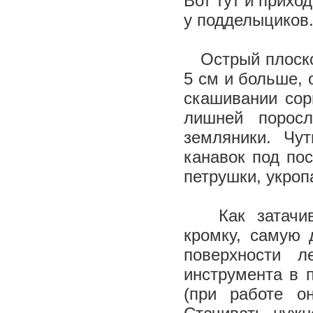
Вот тут и прихо
у подделыциков
Острый плоскор
5 см и больше, 
скашивании сор
лишней поросл
земляники. Чу
канавок под по
петрушки, укроп
Как затачива
кромку, самую 
поверхности 
инструмента в 
(при работе о