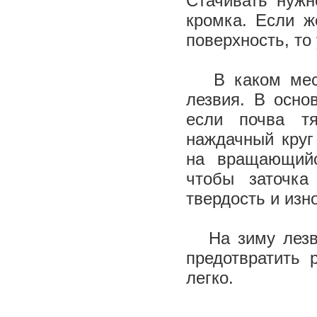
Стачивать нужн
кромка. Если ж
поверхность, то 
В каком месте
лезвия. В осно
если почва т
наждачный круг
на вращающий
чтобы заточк
твердость и изн
На зиму лезви
предотвратить 
легко.