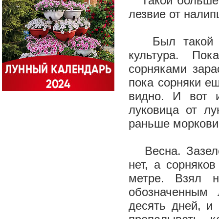
Такой больше в
лезвие от налип
Был такой слу
культура. По
сорняками зара
пока сорняки ещ
видно. И вот 
луковица от лу
раньше моркови 
Весна. Зазелен
нет, а сорняко
метре. Взял 
обозначенным
десять дней, и