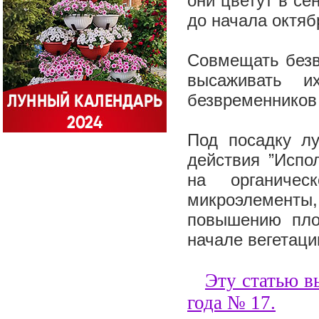
они цветут в с
до начала октяб
Совмещать безв
высаживать и
безвременников
Под посадку лу
действия ”Испо
на органичес
микроэлементы,
повышению пло
начале вегетац
Эту статью в
года №
17
.