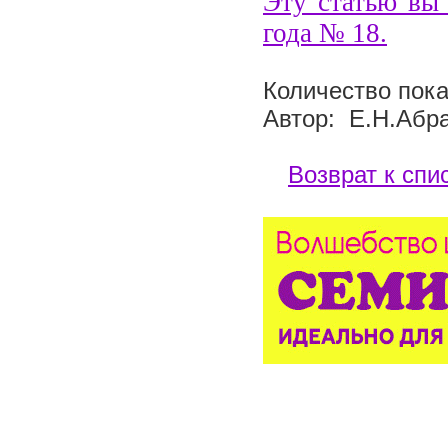
Эту статью вы 
года №
18
.
Количество пока
Автор: Е.Н.Абр
Возврат к спи