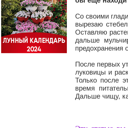
бы еще находи
Со своими глади
вырезаю стебел
Оставляю расте
дальше мульчи
предохранения 
После первых ут
луковицы и рас
Только после э
время питатель
Дальше чищу, ка