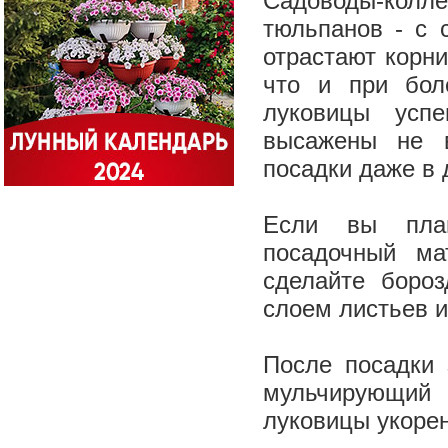
Садоводы-колле
тюльпанов - с 
отрастают корни
что и при бол
луковицы усп
высажены не 
посадки даже в 
Если вы план
посадочный мат
сделайте боро
слоем листьев и
После посадки 
мульчирующий 
луковицы укоре