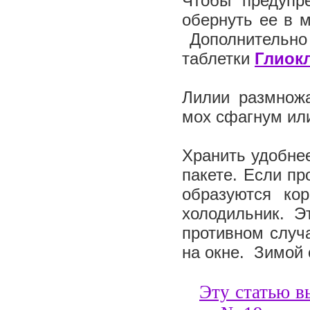
Чтобы предупр
обернуть ее в 
Дополнительно 
таблетки
Глиок
Лилии размнож
мох сфагнум ил
Хранить удобне
пакете. Если пр
образуются ко
холодильник. 
противном случ
на окне. Зимой
Эту статью в