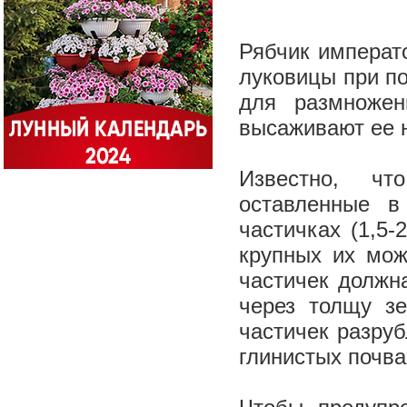
Рябчик императ
луковицы при п
для размножен
высаживают ее 
Известно, чт
оставленные в
частичках (1,5
крупных их мож
частичек должн
через толщу зе
частичек разру
глинистых почв