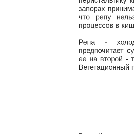
перистальтику 
запорах приним
что репу нель
процессов в ки
Репа - холод
предпочитает с
ее на второй - 
Вегетационный п