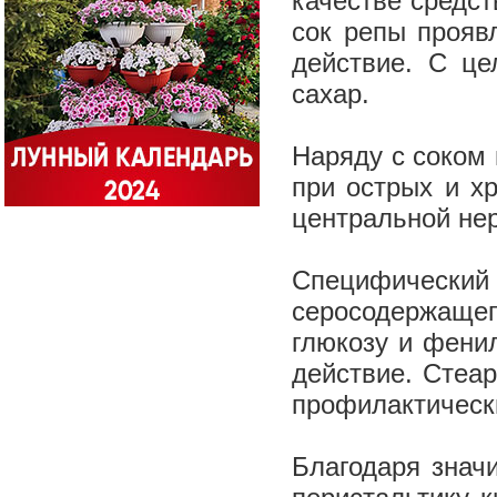
качестве средс
сок репы прояв
действие. С ц
сахар.
Наряду с соком 
при острых и хр
центральной не
Специфически
серосодержаще
глюкозу и фени
действие. Стеа
профилактическ
Благодаря знач