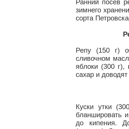
Ранний посев р
зимнего хранен
сорта Петровск
Р
Репу (150 г) 
сливочном масл
яблоки (300 г),
сахар и доводят
Куски утки (30
бланшировать и
до кипения. Д