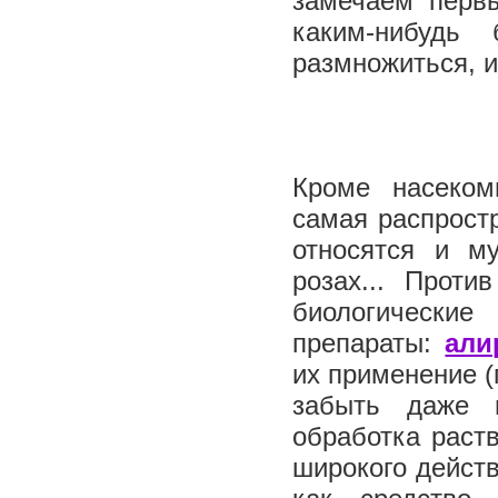
замечаем перв
каким-нибудь
размножиться, и
Кроме насеком
самая распростр
относятся и м
розах... Проти
биологические
препараты:
али
их применение (
забыть даже 
обработка рас
широкого действ