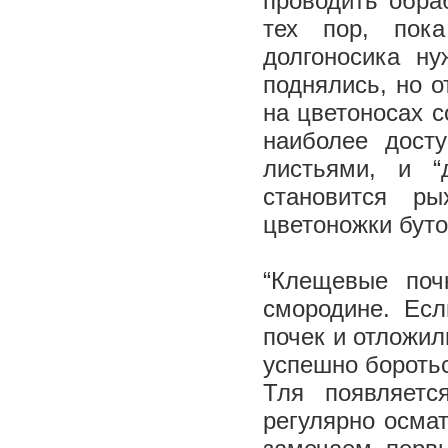
проводить обра
тех пор, пок
долгоносика ну
поднялись, но 
на цветоносах с
наиболее дост
листьями, и “
становится ры
цветоножки буто
“Клещевые поч
смородине. Ес
почек и отложил
успешно бороть
Тля появляетс
регулярно осмат