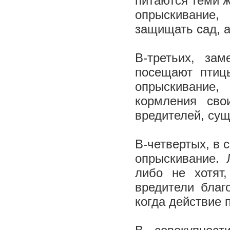
питаются теми ж
опрыскивание
защищать сад, а
В-третьих, за
посещают птицы
опрыскивание,
кормления сво
вредителей, су
В-четвертых, в 
опрыскивание. 
либо не хотят
вредители благ
когда действие