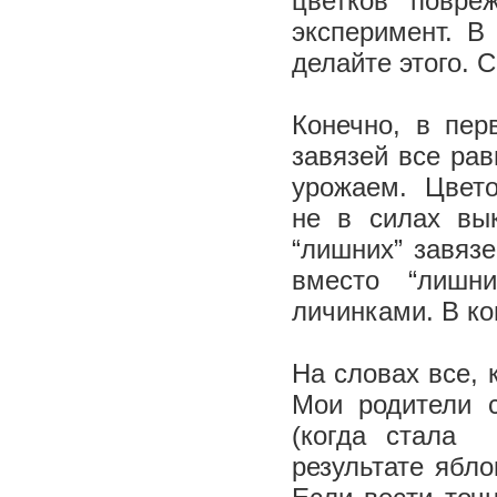
цветков повре
эксперимент. В
делайте этого. 
Конечно, в пе
завязей все рав
урожаем. Цветов
не в силах вык
“лишних” завяз
вместо “лишн
личинками. В ко
На словах все, 
Мои родители 
(когда стала 
результате ябло