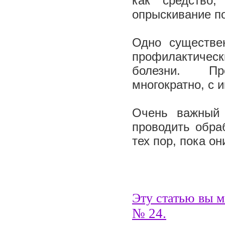
как средство
опрыскивание п
Одно существе
профилактичес
болезни. Про
многократно, с 
Очень важный 
проводить обра
тех пор, пока о
Эту статью вы м
№
2
4.