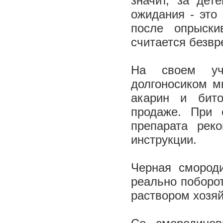
значит, за дет
ожидания - это
после опрыски
считается безв
На своем уч
долгоносиком 
акарин и бито
продаже. При 
препарата рек
инструкции.
Черная смород
реально поборо
раствором хозя