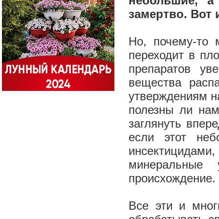
небольшие, а
замертво. Вот 
Но, почему-то 
переходит в пл
препаратов ув
вещества расп
утверждениям н
полезны ли нам
заглянуть впере
если этот неб
инсектицидам
минеральные 
происхождение.
Все эти и мног