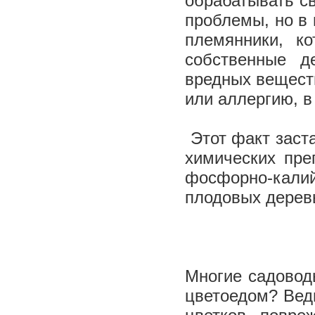
обрабатывать с
проблемы, но в
племянники, к
собственные д
вредных вещест
или аллергию, в
Этот факт заста
химических пре
фосфорно-кали
плодовых дерев
Многие садовод
цветоедом? Вед