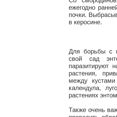
Со смородино
ежегодно ранне
почки. Выбрасыв
в керосине.
Для борьбы с 
свой сад энт
паразитируют н
растения, при
между кустами
календула, луг
растениях энтом
Также очень ва