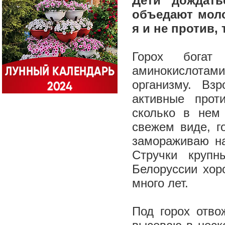
Дети дождать
объедают моло
я и не против,
Горох богат
аминокислотам
организму. Вз
активные прот
сколько в нем
свежем виде, г
замораживаю на
Стручки крупн
Белоруссии хор
много лет.
Под горох отво